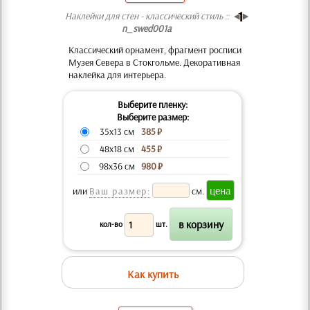
Наклейки для стен - классический стиль ::
n_swed001a
Классический орнамент, фрагмент росписи
Музея Севера в Стокгольме. Декоративная
наклейка для интерьера.
Выберите пленку:
Выберите размер:
35x13 см
385
₽
48x18 см
455
₽
98x36 см
980
₽
или
Ваш размер:
см.
кол-во
шт.
Как купить