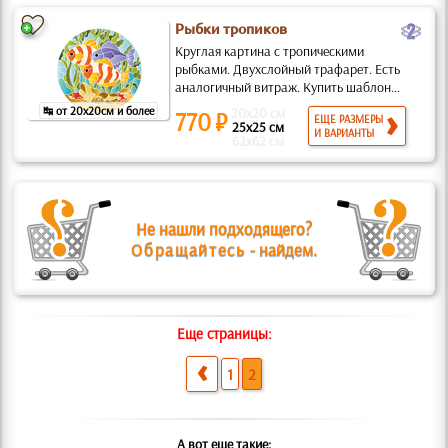
b
Рыбки тропиков
Круглая картина с тропическими
рыбками. Двухслойный трафарет. Есть
аналогичный витраж. Купить шаблон...
↹ от 20x20см и более
20x20 см
770 ₽
ЕЩЕ РАЗМЕРЫ
25x25 см
И ВАРИАНТЫ
62x62 см
Не нашли подходящего?
Обращайтесь
- найдем.
Еще страницы:
1
2
А вот еще такие: