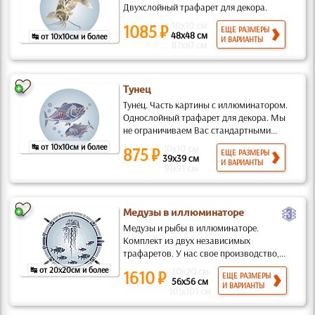
Двухслойный трафарет для декора.
10x10 см
1085 ₽
ЕЩЕ РАЗМЕРЫ
48x48 см
↹ от 10x10см и более
И ВАРИАНТЫ
87x87 см
Тунец
Тунец. Часть картины с иллюминатором.
Однослойный трафарет для декора. Мы
не ограничиваем Вас стандартными...
↹ от 10x10см и более
10x10 см
875 ₽
ЕЩЕ РАЗМЕРЫ
39x39 см
И ВАРИАНТЫ
91x91 см
c
Медузы в иллюминаторе
Медузы и рыбы в иллюминаторе.
Комплект из двух независимых
трафаретов. У нас свое производство,...
↹ от 20x20см и более
20x20 см
1610 ₽
ЕЩЕ РАЗМЕРЫ
56x56 см
И ВАРИАНТЫ
101x101 см