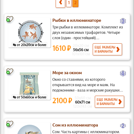
1
2
c
Рыбки в иллюминаторе
Три рыбки в иллюминаторе. Комплект из
двух независимых трафаретов. Четыре
слоя (один - простейший)....
↹ от 20x20см и более
20x20 см
1610 ₽
ЕЩЕ РАЗМЕРЫ
56x56 см
И ВАРИАНТЫ
101x101 см
d
Море за окном
Окно со ставнями, из которого
открывается вид на море и маяк. На
подоконнике - ваза и морские ракушки....
↹ от 50x60см и более
50x60 см
2100 ₽
ЕЩЕ РАЗМЕРЫ
60x71 см
И ВАРИАНТЫ
120x143 см
b
Сом из иллюминатора
Сом. Часть картины с иллюминатором.