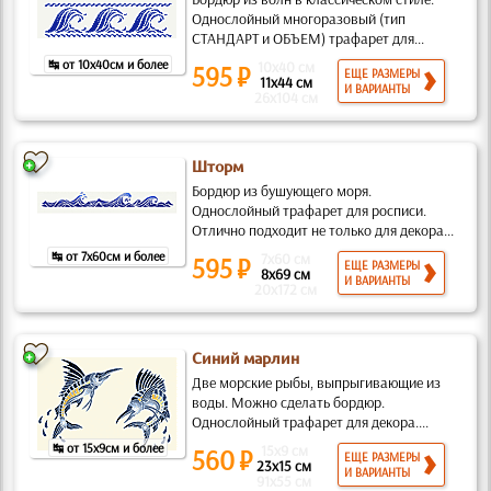
Однослойный многоразовый (тип
СТАНДАРТ и ОБЪЕМ) трафарет для...
↹ от 10x40см и более
10x40 см
595 ₽
ЕЩЕ РАЗМЕРЫ
11x44 см
И ВАРИАНТЫ
26x104 см
Шторм
Бордюр из бушующего моря.
Однослойный трафарет для росписи.
Отлично подходит не только для декора...
↹ от 7x60см и более
7x60 см
595 ₽
ЕЩЕ РАЗМЕРЫ
8x69 см
И ВАРИАНТЫ
20x172 см
Синий марлин
Две морские рыбы, выпрыгивающие из
воды. Можно сделать бордюр.
Однослойный трафарет для декора....
↹ от 15x9см и более
15x9 см
560 ₽
ЕЩЕ РАЗМЕРЫ
23x15 см
И ВАРИАНТЫ
91x55 см