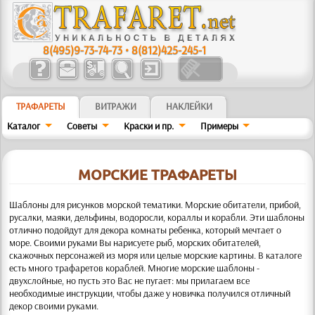
8(495)9-73-74-73
•
8(812)425-245-1
ТРАФАРЕТЫ
ВИТРАЖИ
НАКЛЕЙКИ
Каталог
Советы
Краски и пр.
Примеры
МОРСКИЕ ТРАФАРЕТЫ
Шаблоны для рисунков морской тематики. Морские обитатели, прибой,
русалки, маяки, дельфины, водоросли, кораллы и корабли.
Эти шаблоны
отлично подойдут для декора комнаты ребенка, который мечтает о
море. Своими руками Вы нарисуете рыб, морских обитателей,
скажочных персонажей из моря или целые морские картины. В каталоге
есть много трафаретов кораблей. Многие морские шаблоны -
двухслойные, но пусть это Вас не пугает: мы прилагаем все
необходимые инструкции, чтобы даже у новичка получился отличный
декор своими руками.