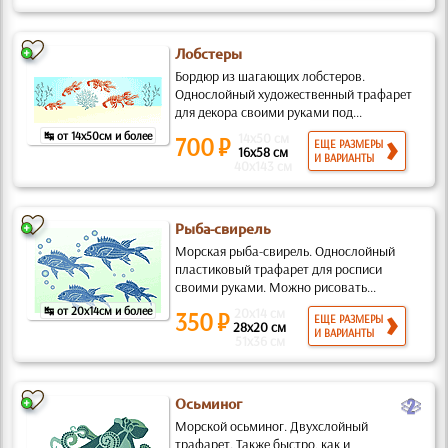
Лобстеры
Бордюр из шагающих лобстеров.
Однослойный художественный трафарет
для декора своими руками под...
↹ от 14x50см и более
14x50 см
700 ₽
ЕЩЕ РАЗМЕРЫ
16x58 см
И ВАРИАНТЫ
40x143 см
Рыба-свирель
Морская рыба-свирель. Однослойный
пластиковый трафарет для росписи
своими руками. Можно рисовать...
↹ от 20x14см и более
20x14 см
350 ₽
ЕЩЕ РАЗМЕРЫ
28x20 см
И ВАРИАНТЫ
51x36 см
b
Осьминог
Морской осьминог. Двухслойный
трафарет. Также быстро, как и