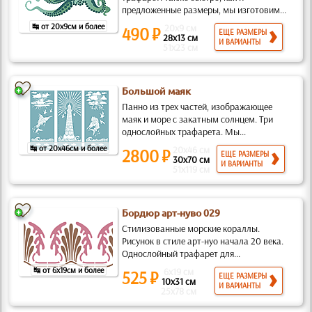
предложенные размеры, мы изготовим...
↹ от 20x9см и более
20x9 см
490 ₽
ЕЩЕ РАЗМЕРЫ
28x13 см
И ВАРИАНТЫ
51x23 см
Большой маяк
Панно из трех частей, изображающее
маяк и море с закатным солнцем. Три
однослойных трафарета. Мы...
↹ от 20x46см и более
20x46 см
2800 ₽
ЕЩЕ РАЗМЕРЫ
30x70 см
И ВАРИАНТЫ
51x119 см
Бордюр арт-нуво 029
Стилизованные морские кораллы.
Рисунок в стиле арт-нуо начала 20 века.
Однослойный трафарет для...
↹ от 6x19см и более
6x19 см
525 ₽
ЕЩЕ РАЗМЕРЫ
10x31 см
И ВАРИАНТЫ
25x78 см