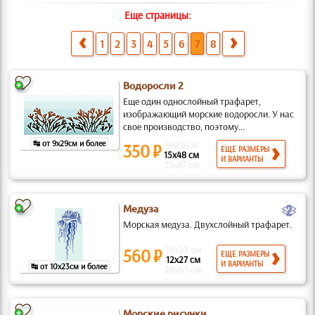
Еще страницы:
1
2
3
4
5
6
7
8
Водоросли 2
Еще один однослойный трафарет,
изображающий морские водоросли. У нас
свое производство, поэтому...
↹ от 9x29см и более
9x29 см
350 ₽
ЕЩЕ РАЗМЕРЫ
15x48 см
И ВАРИАНТЫ
27x87 см
b
Медуза
Морская медуза. Двухслойный трафарет.
10x23 см
560 ₽
ЕЩЕ РАЗМЕРЫ
12x27 см
И ВАРИАНТЫ
↹ от 10x23см и более
28x63 см
Морские рисунки