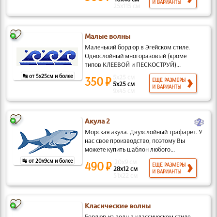
И ВАРИАНТЫ
25x115 см
Малые волны
Маленький бордюр в Эгейском стиле.
Однослойный многоразовый (кроме
типов КЛЕЕВОЙ и ПЕСКОСТРУЙ)...
↹ от 5x25см и более
5x25 см
350 ₽
ЕЩЕ РАЗМЕРЫ
5x25 см
И ВАРИАНТЫ
9x45 см
b
Акула 2
Морская акула. Двухслойный трафарет. У
нас свое производство, поэтому Вы
можете купить шаблон любого...
↹ от 20x9см и более
20x9 см
490 ₽
ЕЩЕ РАЗМЕРЫ
28x12 см
И ВАРИАНТЫ
51x22 см
Класические волны
Бордюр из волн в классическом стиле.