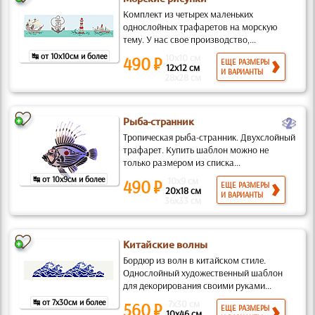
Комплект из четырех маленьких
однослойных трафаретов на морскую
тему. У нас свое производство,...
↹ от 10x10см и более
10x10 см
490 ₽
ЕЩЕ РАЗМЕРЫ
12x12 см
И ВАРИАНТЫ
28x28 см
b
Рыба-странник
Тропическая рыба-странник. Двухслойный
трафарет. Купить шаблон можно не
только размером из списка...
↹ от 10x9см и более
10x9 см
490 ₽
ЕЩЕ РАЗМЕРЫ
20x18 см
И ВАРИАНТЫ
36x33 см
Китайские волны
Бордюр из волн в китайском стиле.
Однослойный художественный шаблон
для декорирования своими руками...
↹ от 7x30см и более
7x30 см
560 ₽
ЕЩЕ РАЗМЕРЫ
10x46 см