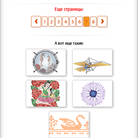
Еще страницы:
1
2
3
4
5
6
7
8
А вот еще такие: