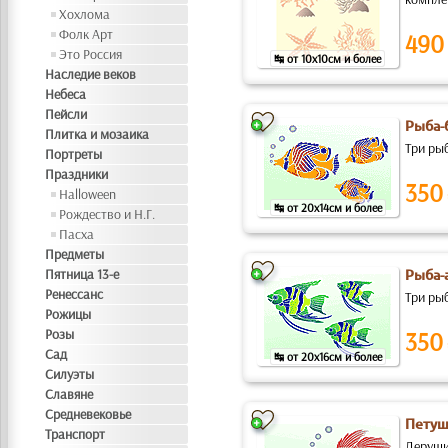
Хохлома
Фолк Арт
490
Это Россия
↹ от 10x10см и более
Наследие веков
Небеса
Пейсли
Рыба-
Плитка и мозаика
Три ры
Портреты
Праздники
350
Halloween
↹ от 20x14см и более
Рождество и Н.Г.
Пасха
Предметы
Пятница 13-е
Рыба-
Ренессанс
Три ры
Рожицы
Розы
350
Сад
↹ от 20x16см и более
Силуэты
Славяне
Средневековье
Пету
Транспорт
Дерущи