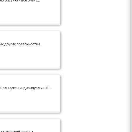
рисунка - все очень...
х других поверхностей.
 Вам нужен индивидуальный...
, морской звезды....