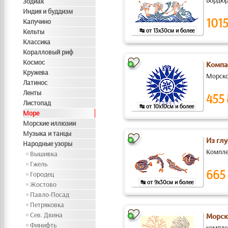
Бордюр
Зодиак
Индия и буддизм
1015
Капучино
↹ от 13x30см и более
Кельты
Классика
Коралловый риф
Космос
Компа
Кружева
Морско
Латинос
Ленты
455
Листопад
↹ от 10x10см и более
Море
Морские иллюзии
Музыка и танцы
Из гл
Народные узоры
Компле
Вышивка
Гжель
665
Городец
↹ от 9x30см и более
Жостово
Павло-Посад
Петряковка
Сев. Двина
Морск
Финифть
компле