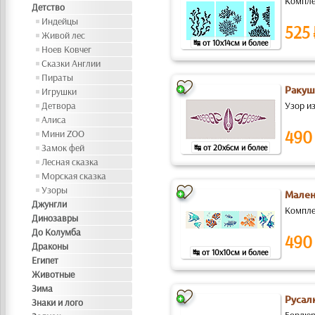
Комплек
Детство
Индейцы
525
Живой лес
↹ от 10x14см и более
Ноев Ковчег
Сказки Англии
Пираты
Ракуш
Игрушки
Детвора
Узор и
Алиса
490
Мини ZOO
Замок фей
↹ от 20x6см и более
Лесная сказка
Морская сказка
Узоры
Мален
Джунгли
Компле
Динозавры
До Колумба
490
Драконы
↹ от 10x10см и более
Египет
Животные
Зима
Русал
Знаки и лого