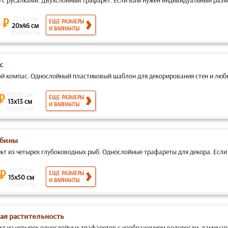
 с русалками. Двухслойный трафарет. Если Вам нужен индивидуальный размер 
13x30 см
 ₽
ЕЩЕ РАЗМЕРЫ
20x46 см
И ВАРИАНТЫ
45x104 см
с
й компас. Однослойный пластиковый шаблон для декорирования стен и любы
10x10 см
 ₽
ЕЩЕ РАЗМЕРЫ
13x13 см
И ВАРИАНТЫ
42x42 см
убины
кт из четырех глубоководных рыб. Однослойные трафареты для декора. Если
9x30 см
 ₽
ЕЩЕ РАЗМЕРЫ
15x50 см
И ВАРИАНТЫ
35x117 см
ая растительность
кт из четырех однослойных трафаретов с изображением водоросли, ламинарии