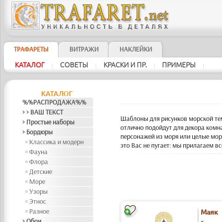
ТРАФАРЕТЫ
ВИТРАЖИ
НАКЛЕЙКИ
КАТАЛОГ
СОВЕТЫ
КРАСКИ И ПР.
ПРИМЕРЫ
|
|
|
|
КАТАЛОГ
%%РАСПРОДАЖА%%
> > ВАШ ТЕКСТ
Шаблоны для рисунков морской тем
> Простые наборы
отлично подойдут для декора комн
> Бордюры
персонажей из моря или целые мор
Классика и модерн
это Вас не пугает: мы прилагаем в
Фауна
Флора
Детские
Море
Узоры
Этнос
Разное
Маяк
> Обои