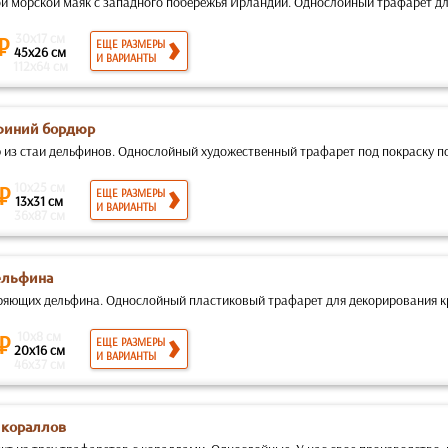
й морской маяк с западного побережья Ирландии. Однослойный трафарет для
30x17 см
 ₽
ЕЩЕ РАЗМЕРЫ
45x26 см
И ВАРИАНТЫ
112x64 см
иний бордюр
 из стаи дельфинов. Однослойный художественный трафарет под покраску по
10x25 см
 ₽
ЕЩЕ РАЗМЕРЫ
13x31 см
И ВАРИАНТЫ
36x87 см
ельфина
ряющих дельфина. Однослойный пластиковый трафарет для декорирования кр
10x8 см
 ₽
ЕЩЕ РАЗМЕРЫ
20x16 см
И ВАРИАНТЫ
46x37 см
 кораллов