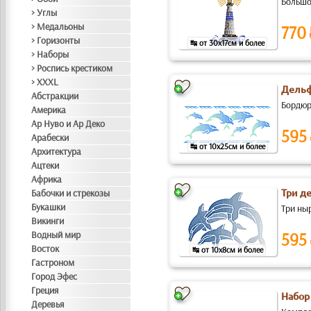
Большо
> Углы
> Медальоны
770
> Горизонты
↹ от 30x17см и более
> Наборы
> Роспись крестиком
> XXXL
Дельф
Абстракции
Бордюр
Америка
Ар Нуво и Ар Деко
595
Арабески
↹ от 10x25см и более
Архитектура
Ацтеки
Африка
Бабочки и стрекозы
Три д
Букашки
Три ны
Викинги
Водный мир
595
Восток
↹ от 10x8см и более
Гастроном
Город Эфес
Греция
Набор
Деревья