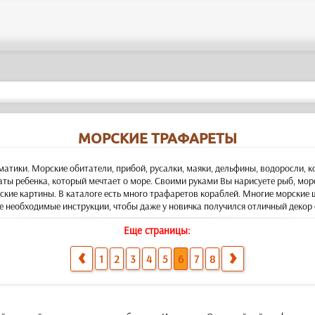
МОРСКИЕ ТРАФАРЕТЫ
атики. Морские обитатели, прибой, русалки, маяки, дельфины, водоросли, к
аты ребенка, который мечтает о море. Своими руками Вы нарисуете рыб, мор
ские картины. В каталоге есть много трафаретов кораблей. Многие морские 
се необходимые инструкции, чтобы даже у новичка получился отличный декор
Еще страницы:
1
2
3
4
5
6
7
8