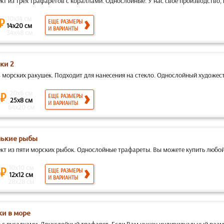
т из трех трафаретов с кораллами. Однослойные. У нас свое производство, 
10x14 см
 ₽
ЕЩЕ РАЗМЕРЫ
14x20 см
И ВАРИАНТЫ
34x48 см
ки 2
з морских ракушек. Подходит для нанесения на стекло. Однослойный художес
20x6 см
 ₽
ЕЩЕ РАЗМЕРЫ
25x8 см
И ВАРИАНТЫ
64x20 см
ькие рыбы
кт из пяти морских рыбок. Однослойные трафареты. Вы можете купить любой
10x10 см
 ₽
ЕЩЕ РАЗМЕРЫ
12x12 см
И ВАРИАНТЫ
28x28 см
ки в море