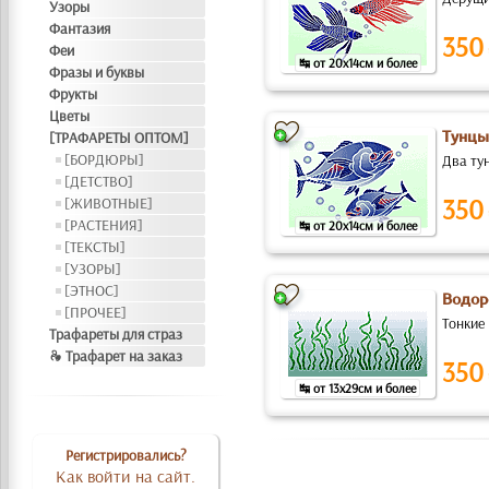
Узоры
Фантазия
350
Феи
↹ от 20x14см и более
Фразы и буквы
Фрукты
Цветы
[ТРАФАРЕТЫ ОПТОМ]
Тунцы
[БОРДЮРЫ]
Два тун
[ДЕТСТВО]
350
[ЖИВОТНЫЕ]
[РАСТЕНИЯ]
↹ от 20x14см и более
[ТЕКСТЫ]
[УЗОРЫ]
[ЭТНОС]
Водор
[ПРОЧЕЕ]
Тонкие
Трафареты для страз
❧ Трафарет на заказ
350
↹ от 13x29см и более
Регистрировались?
Как войти на сайт.