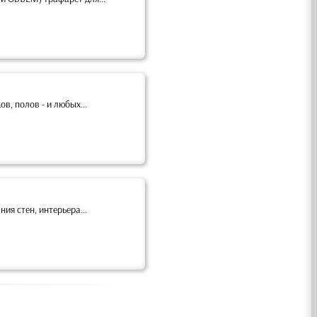
в, полов - и любых...
я стен, интерьера...