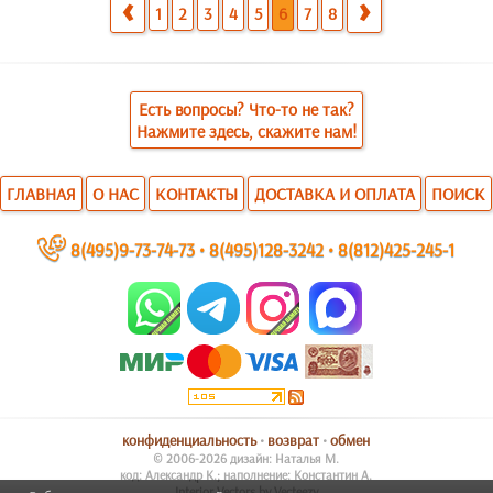
1
2
3
4
5
6
7
8
Есть вопросы? Что-то не так?
Нажмите здесь, скажите нам!
ГЛАВНАЯ
О НАС
КОНТАКТЫ
ДОСТАВКА И ОПЛАТА
ПОИСК
~
8(495)9-73-74-73
•
8(495)128-3242
•
8(812)425-245-1
конфиденциальность
•
возврат
•
обмен
© 2006-2026 дизайн: Наталья М.
код: Александр К.; наполнение: Константин А.
Interior Vectors by Vecteezy