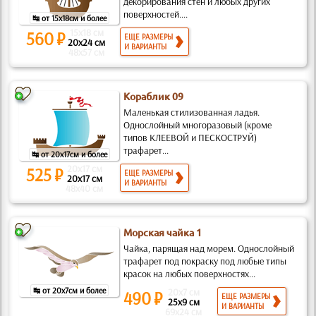
декорирования стен и любых других
поверхностей....
↹ от 15x18см и более
15x18 см
560 ₽
ЕЩЕ РАЗМЕРЫ
20x24 см
И ВАРИАНТЫ
48x57 см
Кораблик 09
Маленькая стилизованная ладья.
Однослойный многоразовый (кроме
типов КЛЕЕВОЙ и ПЕСКОСТРУЙ)
трафарет...
↹ от 20x17см и более
20x17 см
525 ₽
ЕЩЕ РАЗМЕРЫ
20x17 см
И ВАРИАНТЫ
48x40 см
Морская чайка 1
Чайка, парящая над морем. Однослойный
трафарет под покраску под любые типы
красок на любых поверхностях...
↹ от 20x7см и более
20x7 см
490 ₽
ЕЩЕ РАЗМЕРЫ
25x9 см
И ВАРИАНТЫ
69x24 см