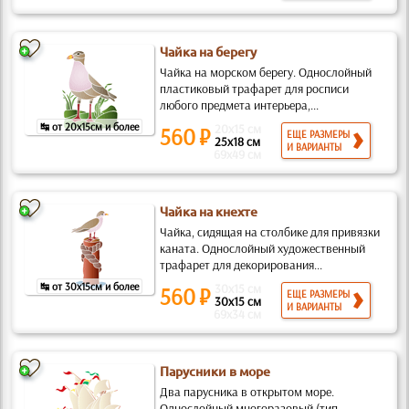
Чайка на берегу
Чайка на морском берегу. Однослойный
пластиковый трафарет для росписи
любого предмета интерьера,...
↹ от 20x15см и более
20x15 см
560 ₽
ЕЩЕ РАЗМЕРЫ
25x18 см
И ВАРИАНТЫ
69x49 см
Чайка на кнехте
Чайка, сидящая на столбике для привязки
каната. Однослойный художественный
трафарет для декорирования...
↹ от 30x15см и более
30x15 см
560 ₽
ЕЩЕ РАЗМЕРЫ
30x15 см
И ВАРИАНТЫ
69x34 см
Парусники в море
Два парусника в открытом море.
Однослойный многоразовый (тип