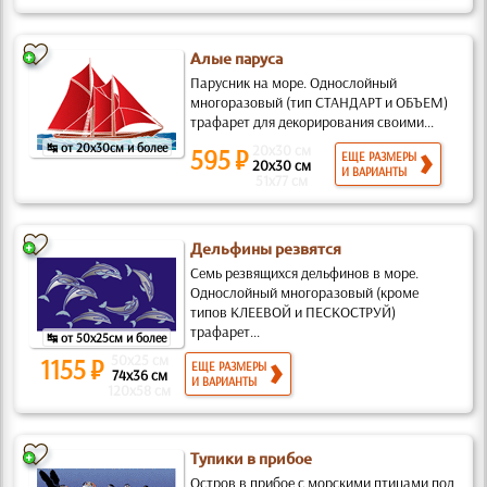
Алые паруса
Парусник на море. Однослойный
многоразовый (тип СТАНДАРТ и ОБЪЕМ)
трафарет для декорирования своими...
↹ от 20x30см и более
20x30 см
595 ₽
ЕЩЕ РАЗМЕРЫ
20x30 см
И ВАРИАНТЫ
51x77 см
Дельфины резвятся
Семь резвящихся дельфинов в море.
Однослойный многоразовый (кроме
типов КЛЕЕВОЙ и ПЕСКОСТРУЙ)
трафарет...
↹ от 50x25см и более
50x25 см
1155 ₽
ЕЩЕ РАЗМЕРЫ
74x36 см
И ВАРИАНТЫ
120x58 см
Тупики в прибое
Остров в прибое с морскими птицами под