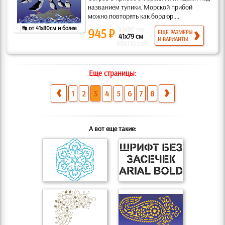
названием тупики. Морской прибой
можно повторять как бордюр....
↹ от 41x80см и более
41x80 см
945 ₽
ЕЩЕ РАЗМЕРЫ
41x79 см
И ВАРИАНТЫ
60x116 см
Еще страницы:
1
2
3
4
5
6
7
8
А вот еще такие: