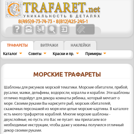
8(495)9-73-74-73
•
8(812)425-245-1
ТРАФАРЕТЫ
ВИТРАЖИ
НАКЛЕЙКИ
Каталог
Советы
Краски и пр.
Примеры
МОРСКИЕ ТРАФАРЕТЫ
Шаблоны для рисунков морской тематики. Морские обитатели, прибой,
русалки, маяки, дельфины, водоросли, кораллы и корабли.
Эти шаблоны
отлично подойдут для декора комнаты ребенка, который мечтает о
море. Своими руками Вы нарисуете рыб, морских обитателей,
скажочных персонажей из моря или целые морские картины. В каталоге
есть много трафаретов кораблей. Многие морские шаблоны -
двухслойные, но пусть это Вас не пугает: мы прилагаем все
необходимые инструкции, чтобы даже у новичка получился отличный
декор своими руками.