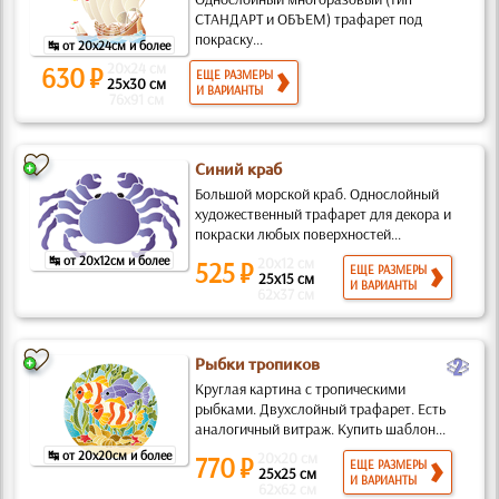
СТАНДАРТ и ОБЪЕМ) трафарет под
покраску...
↹ от 20x24см и более
20x24 см
630 ₽
ЕЩЕ РАЗМЕРЫ
25x30 см
И ВАРИАНТЫ
76x91 см
Синий краб
Большой морской краб. Однослойный
художественный трафарет для декора и
покраски любых поверхностей...
↹ от 20x12см и более
20x12 см
525 ₽
ЕЩЕ РАЗМЕРЫ
25x15 см
И ВАРИАНТЫ
62x37 см
b
Рыбки тропиков
Круглая картина с тропическими
рыбками. Двухслойный трафарет. Есть
аналогичный витраж. Купить шаблон...
↹ от 20x20см и более
20x20 см
770 ₽
ЕЩЕ РАЗМЕРЫ
25x25 см
И ВАРИАНТЫ
62x62 см