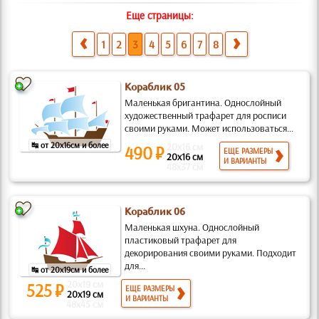
Еще страницы:
1
2
3
4
5
6
7
8
Кораблик 05
Маленькая бригантина. Однослойный
художественный трафарет для росписи
своими руками. Может использоватьcя...
↹ от 20x16см и более
20x16 см
490 ₽
ЕЩЕ РАЗМЕРЫ
20x16 см
И ВАРИАНТЫ
48x37 см
Кораблик 06
Маленькая шхуна. Однослойный
пластиковый трафарет для
декорирования своими руками. Подходит
для...
↹ от 20x19см и более
20x19 см
525 ₽
ЕЩЕ РАЗМЕРЫ
20x19 см
И ВАРИАНТЫ
48x45 см