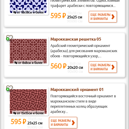
геометрических элементов. Однослойный
трафарет арабески с повторяющимся...
↹ от 18x18см и более
18x18 см
595 ₽
ЕЩЕ РАЗМЕРЫ
25x25 см
И ВАРИАНТЫ
90x90 см
Марокканская решетка 05
Арабский геометрический орнамент
(арабеска) для рисования марокканских
обоев - повторяющийся узор,...
↹ от 8x8см и более
8x8 см
560 ₽
ЕЩЕ РАЗМЕРЫ
20x20 см
И ВАРИАНТЫ
90x90 см
Марокканский орнамент 01
Повторяющийся восточный орнамент в
марокканском стиле в виде
переплетенных колец образующих
арабеску...
↹ от 15x15см и более
15x15 см
595 ₽
ЕЩЕ РАЗМЕРЫ
25x25 см
И ВАРИАНТЫ
90x90 см