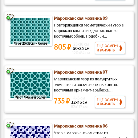
Марокканская мозаика 09
Повторяющийся геометрический узор в
марокканском стиле для рисования
восточных обоев. Подобные...
↹ от 25x18см и более
25x18 см
805 ₽
ЕЩЕ РАЗМЕРЫ
50x35 см
И ВАРИАНТЫ
120x84 см
Марокканская мозаика 07
Марокканский узор из полукруглых
элементов и восьмиконечных звезд.
восточный орнамент-арабеска....
↹ от 4x6см и более
4x6 см
735 ₽
ЕЩЕ РАЗМЕРЫ
32x46 см
И ВАРИАНТЫ
82x117 см
Марокканская мозаика 06
Узор в марокканском стиле из