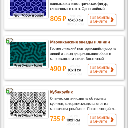
одинаковых геометрических фигур,
сложенных в соты. Однослойный...
↹ от 7x10см и более
7x10 см
805 ₽
ЕЩЕ РАЗМЕРЫ
45x60 см
И ВАРИАНТЫ
90x120 см
Марокканские звезды и линии
Геометрический повторяющийся узор из
линий и звезд для рисования обоев в
марокканском стиле. Восточный...
↹ от 3x4см и более
3x4 см
490 ₽
ЕЩЕ РАЗМЕРЫ
10x11 см
И ВАРИАНТЫ
55x62 см
Кубикрубик
Оптическая иллюзия из объемных
кубиков, которые складываются из
множества ромбиков. Повторяющийся...
↹ от 5x6см и более
5x6 см
735 ₽
ЕЩЕ РАЗМЕРЫ
10x11 см
И ВАРИАНТЫ
31x35 см