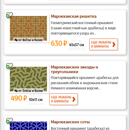
Марокканская решетка
Геометрический восточный орнамент
(также известный как арабеска) в виде
повторяющегося узора из...
↹ от 8x7см и более
8x7 см
630 ₽
ЕЩЕ РАЗМЕРЫ
45x37 см
И ВАРИАНТЫ
108x89 см
Марокканские звезды и
треугольники
Повторяющийся орнамент-арабеска для
рисования обоев в марокканском стиле.
Немного измененная версия...
↹ от 3x4см и более
3x4 см
490 ₽
ЕЩЕ РАЗМЕРЫ
10x11 см
И ВАРИАНТЫ
55x62 см
Марокканские соты
Восточный орнамент (арабеска) из