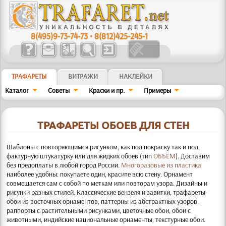
8(495)9-73-74-73
•
8(812)425-245-1
ТРАФАРЕТЫ
ВИТРАЖИ
НАКЛЕЙКИ
Каталог
Советы
Краски и пр.
Примеры
ТРАФАРЕТЫ ОБОЕВ ДЛЯ СТЕН
Шаблоны с пов­то­ря­ющим­ся рисунком, как под покраску так и под
фактурную штукатурку или для жидких обоев (тип
ОБЪЕМ
).
Доставим
без предоплаты в любой город России.
Многоразовые из пластика
наиболее удобны: покупаете один, красите всю стену. Орнамент
совмещается сам с собой по меткам или повторам узора. Дизайны и
рисунки разных стилей. Классические вензеля и завитки, трафареты-
обои из восточ­ных орнаментов, паттерны из абстрактных узоров,
раппорты с растительными рисунками, цветочные обои, обои с
животными, индийские национальные орна­менты, текстурные обои.