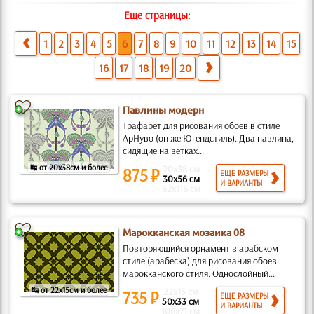
Еще страницы:
1
2
3
4
5
6
7
8
9
10
11
12
13
14
15
16
17
18
19
20
Павлины модерн
Трафарет для рисования обоев в стиле
АрНуво (он же Югендстиль). Два павлина,
сидящие на ветках...
↹ от 20x38см и более
20x38 см
875 ₽
ЕЩЕ РАЗМЕРЫ
30x56 см
И ВАРИАНТЫ
62x116 см
Марокканская мозаика 08
Повторяющийся орнамент в арабском
стиле (арабеска) для рисования обоев
марокканского стиля. Однослойный...
↹ от 22x15см и более
22x15 см
735 ₽
ЕЩЕ РАЗМЕРЫ
50x33 см
И ВАРИАНТЫ
106x71 см