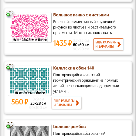
Большое панно с листьями
Большой симметричный кружевной
рисунок из листьев и растительного
орнамента. Можно использовать...
↹ от 25x25см и более
25x25 см
1435 ₽
ЕЩЕ РАЗМЕРЫ
60x60 см
И ВАРИАНТЫ
90x90 см
Кельтские обои 140
Повторяющийся кельтский
геометрический орнамент из прямых
линий, пересекающихся под прямыми
углами....
↹ от 8x9см и более
8x9 см
560 ₽
ЕЩЕ РАЗМЕРЫ
25x28 см
И ВАРИАНТЫ
90x100 см
Больше ромбов
Повторяющийся абстрактный