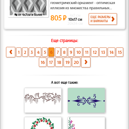
геометрический орнамент - оптическая
иллюзия из множества правильных...
↹ от 4x7см и более
4x7 см
805 ₽
ЕЩЕ РАЗМЕРЫ
10x17 см
И ВАРИАНТЫ
20x34 см
Еще страницы:
1
2
3
4
5
6
7
8
9
10
11
12
13
14
15
16
17
18
19
20
А вот еще такие: