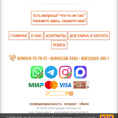
Есть вопросы? Что-то не так?
Нажмите здесь, скажите нам!
ГЛАВНАЯ
О НАС
КОНТАКТЫ
ДОСТАВКА И ОПЛАТА
ПОИСК
~
8(495)9-73-74-73
•
8(495)128-3242
•
8(812)425-245-1
конфиденциальность
•
возврат
•
обмен
© 2006-2026 дизайн: Наталья М.
код: Александр К.; наполнение: Константин А.
Interior Vectors by Vecteezy
Собираем, но не разглашаем Ваши данные:
наша политика.
ВСЁ ОК