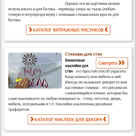
Однако эти же картинки можно
использовать и для батика
- перевода узора на ткань (любую
тонкую и полупрозрачную) с помощью специальных красок для
батика.
КАТАЛОГ ВИТРАЖНЫХ РИСУНКОВ
Стикеры для стен
Виниловые
Смотреть
наклейки для
стен
-
это простой способ украсить
Вашу комнату или мебель в ней.
Иногда их называют декоретто или
настенные стикеры -
это рисунки из
самоклеящейся пленки, которые Вы
сами наклеиваете на любую поверхность
- стену, потолок, дверь,
мебель, холодильник и т.п. Наклейки аналогичны дизайнам
трафаретов
.
КАТАЛОГ НАКЛЕЕК ДЛЯ ДЕКОРА