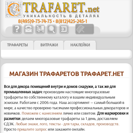
8(495)9-73-74-73
•
8(812)425-245-1
ТРАФАРЕТЫ
ВИТРАЖИ
НАКЛЕЙКИ
МАГАЗИН ТРАФАРЕТОВ ТРАФАРЕТ.НЕТ
Все для декора помещений внутри и домов снаружи, а так же для
промышленных задач:
производим настоящие многоразовые
трафареты по собственному каталогу и вашим индивидуальным
эскизам. Работаем с 2006 года. Наш ассортимент — самый большой в
мире, а качество проверено тысячами профессиональных декораторов и
новичков.
Поможем с нанесением
лично или советом.
Для маркировки и
разметки:
делаем многоразовые трафареты за 1 день, доставляем
СДЭК.
Любые знаки, лого, тексты - для тары, складов, производств.
Просто
пришлите запрос
или закажите онлайн.