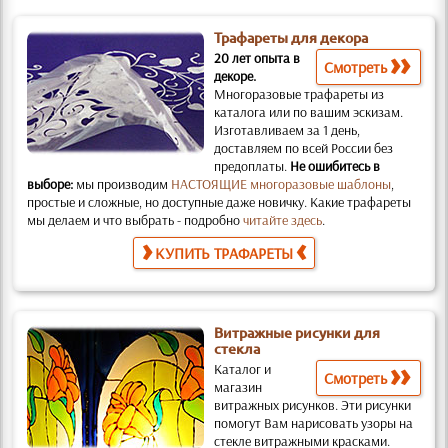
Трафареты для декора
20 лет опыта в
Смотреть
декоре.
Многоразовые трафареты из
каталога или по вашим эскизам.
Изготавливаем за 1 день,
доставляем по всей России без
предоплаты.
Не ошибитесь в
выборе:
мы производим
НАСТОЯЩИЕ многоразовые шаблоны
,
простые и слож­ные, но доступные даже новичку. Какие трафареты
мы делаем и что выбрать - подробно
читайте здесь
.
КУПИТЬ ТРАФАРЕТЫ
Витражные рисунки для
стекла
Каталог и
Смотреть
магазин
витражных рисунков.
Эти рисунки
помогут Вам нарисовать узоры на
стекле витражными красками.