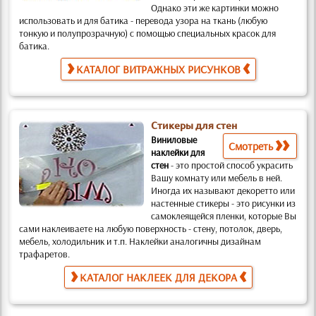
Однако эти же картинки можно
использовать и для батика
- перевода узора на ткань (любую
тонкую и полупрозрачную) с помощью специальных красок для
батика.
КАТАЛОГ ВИТРАЖНЫХ РИСУНКОВ
Стикеры для стен
Виниловые
Смотреть
наклейки для
стен
-
это простой способ украсить
Вашу комнату или мебель в ней.
Иногда их называют декоретто или
настенные стикеры -
это рисунки из
самоклеящейся пленки, которые Вы
сами наклеиваете на любую поверхность
- стену, потолок, дверь,
мебель, холодильник и т.п. Наклейки аналогичны дизайнам
трафаретов
.
КАТАЛОГ НАКЛЕЕК ДЛЯ ДЕКОРА