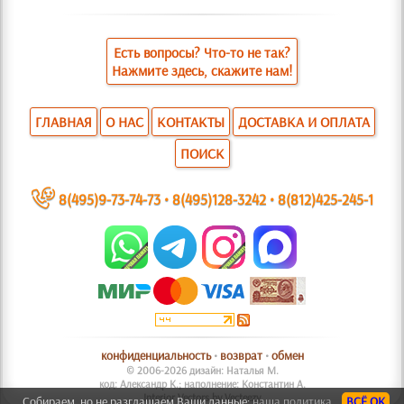
Есть вопросы? Что-то не так?
Нажмите здесь, скажите нам!
ГЛАВНАЯ
О НАС
КОНТАКТЫ
ДОСТАВКА И ОПЛАТА
ПОИСК
~
8(495)9-73-74-73
•
8(495)128-3242
•
8(812)425-245-1
конфиденциальность
•
возврат
•
обмен
© 2006-2026 дизайн: Наталья М.
код: Александр К.; наполнение: Константин А.
Interior Vectors by Vecteezy
Собираем, но не разглашаем Ваши данные:
наша политика.
ВСЁ ОК