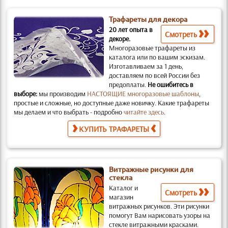
Трафареты для декора
20 лет опыта в
Смотреть
декоре.
Многоразовые трафареты из
каталога или по вашим эскизам.
Изготавливаем за 1 день,
доставляем по всей России без
предоплаты.
Не ошибитесь в
выборе:
мы производим
НАСТОЯЩИЕ многоразовые шаблоны
,
простые и слож­ные, но доступные даже новичку. Какие трафареты
мы делаем и что выбрать - подробно
читайте здесь
.
КУПИТЬ ТРАФАРЕТЫ
Витражные рисунки для
стекла
Каталог и
Смотреть
магазин
витражных рисунков.
Эти рисунки
помогут Вам нарисовать узоры на
стекле витражными красками.