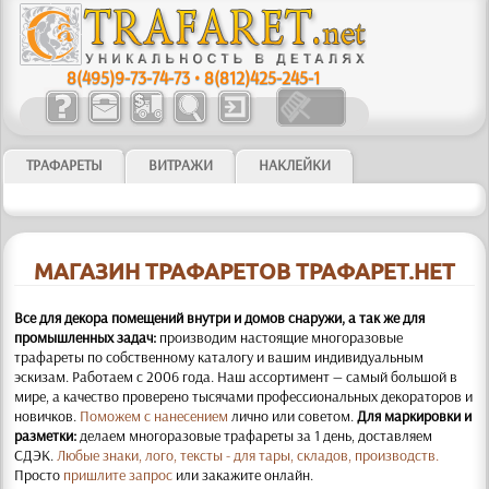
8(495)9-73-74-73
•
8(812)425-245-1
ТРАФАРЕТЫ
ВИТРАЖИ
НАКЛЕЙКИ
МАГАЗИН ТРАФАРЕТОВ ТРАФАРЕТ.НЕТ
Все для декора помещений внутри и домов снаружи, а так же для
промышленных задач:
производим настоящие многоразовые
трафареты по собственному каталогу и вашим индивидуальным
эскизам. Работаем с 2006 года. Наш ассортимент — самый большой в
мире, а качество проверено тысячами профессиональных декораторов и
новичков.
Поможем с нанесением
лично или советом.
Для маркировки и
разметки:
делаем многоразовые трафареты за 1 день, доставляем
СДЭК.
Любые знаки, лого, тексты - для тары, складов, производств.
Просто
пришлите запрос
или закажите онлайн.