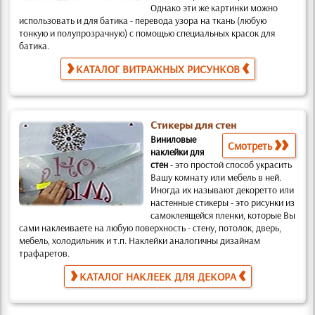
Однако эти же картинки можно
использовать и для батика
- перевода узора на ткань (любую
тонкую и полупрозрачную) с помощью специальных красок для
батика.
КАТАЛОГ ВИТРАЖНЫХ РИСУНКОВ
Стикеры для стен
Виниловые
Смотреть
наклейки для
стен
-
это простой способ украсить
Вашу комнату или мебель в ней.
Иногда их называют декоретто или
настенные стикеры -
это рисунки из
самоклеящейся пленки, которые Вы
сами наклеиваете на любую поверхность
- стену, потолок, дверь,
мебель, холодильник и т.п. Наклейки аналогичны дизайнам
трафаретов
.
КАТАЛОГ НАКЛЕЕК ДЛЯ ДЕКОРА