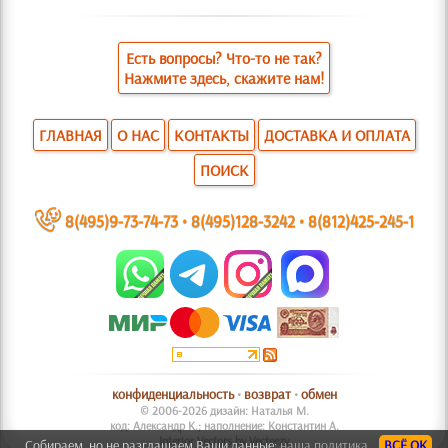
Есть вопросы? Что-то не так?
Нажмите здесь, скажите нам!
ГЛАВНАЯ
О НАС
КОНТАКТЫ
ДОСТАВКА И ОПЛАТА
ПОИСК
~
8(495)9-73-74-73
•
8(495)128-3242
•
8(812)425-245-1
конфиденциальность
•
возврат
•
обмен
© 2006-2026 дизайн: Наталья М.
код: Александр К.; наполнение: Константин А.
Interior Vectors by Vecteezy
Собираем, но не разглашаем Ваши данные:
наша политика.
ВСЁ ОК