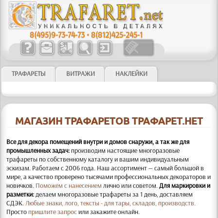
8(495)9-73-74-73
•
8(812)425-245-1
ТРАФАРЕТЫ
ВИТРАЖИ
НАКЛЕЙКИ
МАГАЗИН ТРАФАРЕТОВ ТРАФАРЕТ.НЕТ
Все для декора помещений внутри и домов снаружи, а так же для
промышленных задач:
производим настоящие многоразовые
трафареты по собственному каталогу и вашим индивидуальным
эскизам. Работаем с 2006 года. Наш ассортимент — самый большой в
мире, а качество проверено тысячами профессиональных декораторов и
новичков.
Поможем с нанесением
лично или советом.
Для маркировки и
разметки:
делаем многоразовые трафареты за 1 день, доставляем
СДЭК.
Любые знаки, лого, тексты - для тары, складов, производств.
Просто
пришлите запрос
или закажите онлайн.