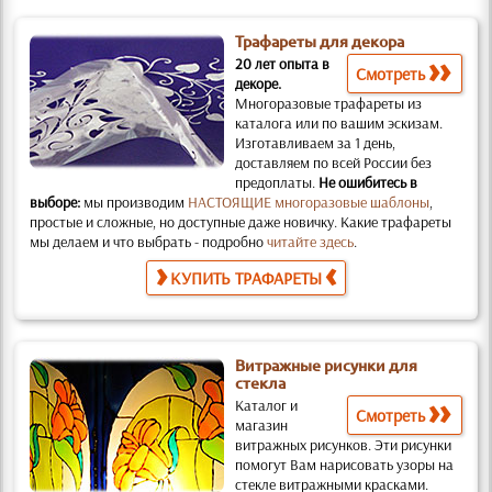
Трафареты для декора
20 лет опыта в
Смотреть
декоре.
Многоразовые трафареты из
каталога или по вашим эскизам.
Изготавливаем за 1 день,
доставляем по всей России без
предоплаты.
Не ошибитесь в
выборе:
мы производим
НАСТОЯЩИЕ многоразовые шаблоны
,
простые и слож­ные, но доступные даже новичку. Какие трафареты
мы делаем и что выбрать - подробно
читайте здесь
.
КУПИТЬ ТРАФАРЕТЫ
Витражные рисунки для
стекла
Каталог и
Смотреть
магазин
витражных рисунков.
Эти рисунки
помогут Вам нарисовать узоры на
стекле витражными красками.