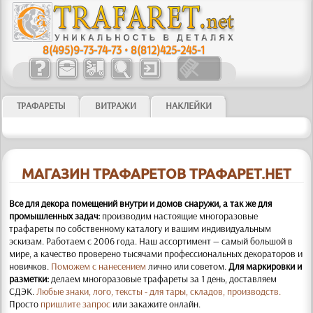
8(495)9-73-74-73
•
8(812)425-245-1
ТРАФАРЕТЫ
ВИТРАЖИ
НАКЛЕЙКИ
МАГАЗИН ТРАФАРЕТОВ ТРАФАРЕТ.НЕТ
Все для декора помещений внутри и домов снаружи, а так же для
промышленных задач:
производим настоящие многоразовые
трафареты по собственному каталогу и вашим индивидуальным
эскизам. Работаем с 2006 года. Наш ассортимент — самый большой в
мире, а качество проверено тысячами профессиональных декораторов и
новичков.
Поможем с нанесением
лично или советом.
Для маркировки и
разметки:
делаем многоразовые трафареты за 1 день, доставляем
СДЭК.
Любые знаки, лого, тексты - для тары, складов, производств.
Просто
пришлите запрос
или закажите онлайн.