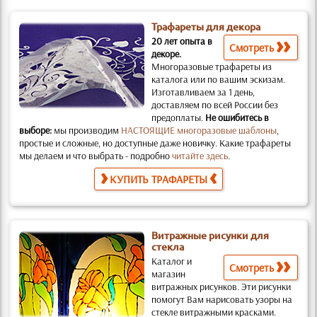
Трафареты для декора
20 лет опыта в
Смотреть
декоре.
Многоразовые трафареты из
каталога или по вашим эскизам.
Изготавливаем за 1 день,
доставляем по всей России без
предоплаты.
Не ошибитесь в
выборе:
мы производим
НАСТОЯЩИЕ многоразовые шаблоны
,
простые и слож­ные, но доступные даже новичку. Какие трафареты
мы делаем и что выбрать - подробно
читайте здесь
.
КУПИТЬ ТРАФАРЕТЫ
Витражные рисунки для
стекла
Каталог и
Смотреть
магазин
витражных рисунков.
Эти рисунки
помогут Вам нарисовать узоры на
стекле витражными красками.