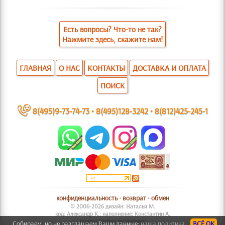
Есть вопросы? Что-то не так?
Нажмите здесь, скажите нам!
ГЛАВНАЯ
О НАС
КОНТАКТЫ
ДОСТАВКА И ОПЛАТА
ПОИСК
~
8(495)9-73-74-73
•
8(495)128-3242
•
8(812)425-245-1
конфиденциальность
•
возврат
•
обмен
© 2006-2026 дизайн: Наталья М.
код: Александр К.; наполнение: Константин А.
Interior Vectors by Vecteezy
Собираем, но не разглашаем Ваши данные:
наша политика.
ВСЁ ОК