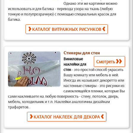
Однако эти же картинки можно
использовать и для батика
- перевода узора на ткань (любую
тонкую и полупрозрачную) с помощью специальных красок для
батика.
КАТАЛОГ ВИТРАЖНЫХ РИСУНКОВ
Стикеры для стен
Виниловые
Смотреть
наклейки для
стен
-
это простой способ украсить
Вашу комнату или мебель в ней.
Иногда их называют декоретто или
настенные стикеры -
это рисунки из
самоклеящейся пленки, которые Вы
сами наклеиваете на любую поверхность
- стену, потолок, дверь,
мебель, холодильник и т.п. Наклейки аналогичны дизайнам
трафаретов
.
КАТАЛОГ НАКЛЕЕК ДЛЯ ДЕКОРА