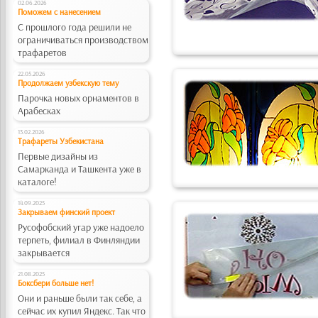
02.06.2026
Поможем с нанесением
С прошлого года решили не
ограничиваться производством
трафаретов
22.05.2026
Продолжаем узбекскую тему
Парочка новых орнаментов в
Арабесках
13.02.2026
Трафареты Узбекистана
Первые дизайны из
Самарканда и Ташкента уже в
каталоге!
14.09.2025
Закрываем финский проект
Русофобский угар уже надоело
терпеть, филиал в Финляндии
закрывается
21.08.2025
Боксбери больше нет!
Они и раньше были так себе, а
сейчас их купил Яндекс. Так что