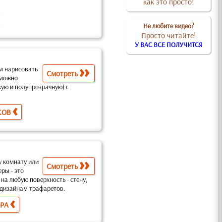
как это просто!
Не любите видео?
Просто читайте!
У ВАС ВСЕ ПОЛУЧИТСЯ
м нарисовать
Смотреть
 можно
кую и полупрозрачную) с
КОВ
у комнату или
Смотреть
еры -
это
 на любую поверхность
- стену,
ы дизайнам трафаретов
.
ОРА