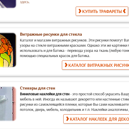
здесь
.
КУПИТЬ ТРАФАРЕТЫ
Витражные рисунки для стекла
Каталог и магазин витражных рисунков.
Эти рисунки помогут Ва
узоры на стекле витражными красками. Однако эти же картинки
использовать и для батика
- перевода узора на ткань (любую тон
помощью специальных красок для батика.
КАТАЛОГ ВИТРАЖНЫХ РИСУН
Стикеры для стен
Виниловые наклейки для стен
-
это простой способ украсить Ваш
мебель в ней. Иногда их называют декоретто или настенные стик
рисунки из самоклеящейся пленки, которые Вы сами наклеиваете
потолок, дверь, мебель, холодильник и т.п. Наклейки аналогичн
КАТАЛОГ НАКЛЕЕК ДЛЯ ДЕК