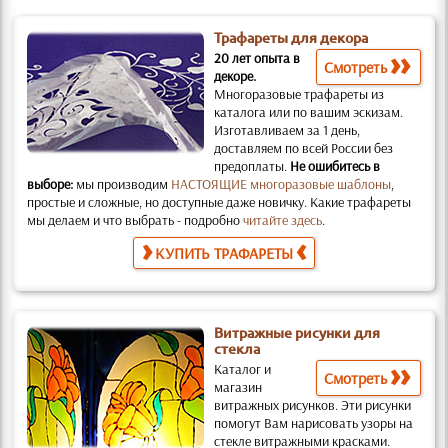
Трафареты для декора
20 лет опыта в
Смотреть
декоре.
Многоразовые трафареты из
каталога или по вашим эскизам.
Изготавливаем за 1 день,
доставляем по всей России без
предоплаты.
Не ошибитесь в
выборе:
мы производим
НАСТОЯЩИЕ многоразовые шаблоны
,
простые и слож­ные, но доступные даже новичку. Какие трафареты
мы делаем и что выбрать - подробно
читайте здесь
.
КУПИТЬ ТРАФАРЕТЫ
Витражные рисунки для
стекла
Каталог и
Смотреть
магазин
витражных рисунков.
Эти рисунки
помогут Вам нарисовать узоры на
стекле витражными красками.