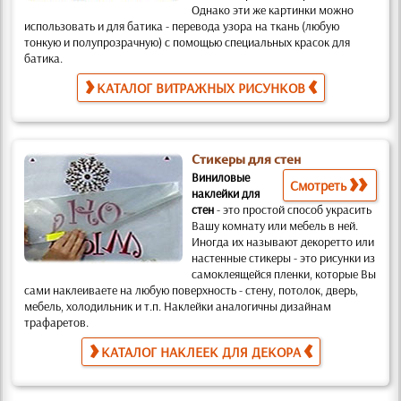
Однако эти же картинки можно
использовать и для батика
- перевода узора на ткань (любую
тонкую и полупрозрачную) с помощью специальных красок для
батика.
КАТАЛОГ ВИТРАЖНЫХ РИСУНКОВ
Стикеры для стен
Виниловые
Смотреть
наклейки для
стен
-
это простой способ украсить
Вашу комнату или мебель в ней.
Иногда их называют декоретто или
настенные стикеры -
это рисунки из
самоклеящейся пленки, которые Вы
сами наклеиваете на любую поверхность
- стену, потолок, дверь,
мебель, холодильник и т.п. Наклейки аналогичны дизайнам
трафаретов
.
КАТАЛОГ НАКЛЕЕК ДЛЯ ДЕКОРА