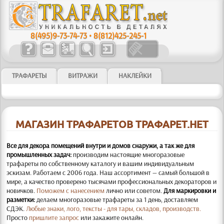
8(495)9-73-74-73
•
8(812)425-245-1
ТРАФАРЕТЫ
ВИТРАЖИ
НАКЛЕЙКИ
МАГАЗИН ТРАФАРЕТОВ ТРАФАРЕТ.НЕТ
Все для декора помещений внутри и домов снаружи, а так же для
промышленных задач:
производим настоящие многоразовые
трафареты по собственному каталогу и вашим индивидуальным
эскизам. Работаем с 2006 года. Наш ассортимент — самый большой в
мире, а качество проверено тысячами профессиональных декораторов и
новичков.
Поможем с нанесением
лично или советом.
Для маркировки и
разметки:
делаем многоразовые трафареты за 1 день, доставляем
СДЭК.
Любые знаки, лого, тексты - для тары, складов, производств.
Просто
пришлите запрос
или закажите онлайн.