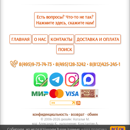
Есть вопросы? Что-то не так?
Нажмите здесь, скажите нам!
ГЛАВНАЯ
О НАС
КОНТАКТЫ
ДОСТАВКА И ОПЛАТА
ПОИСК
~
8(495)9-73-74-73
•
8(495)128-3242
•
8(812)425-245-1
конфиденциальность
•
возврат
•
обмен
© 2006-2026 дизайн: Наталья М.
код: Александр К.; наполнение: Константин А.
Interior Vectors by Vecteezy
Собираем, но не разглашаем Ваши данные:
наша политика.
ВСЁ ОК