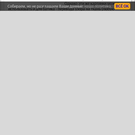
Однако эти же картинки можно
Собираем, но не разглашаем Ваши данные:
наша политика.
ВСЁ ОК
использовать и для батика
- перевода узора на ткань (любую
тонкую и полупрозрачную) с помощью специальных красок для
батика.
КАТАЛОГ ВИТРАЖНЫХ РИСУНКОВ
Стикеры для стен
Виниловые
Смотреть
наклейки для
стен
-
это простой способ украсить
Вашу комнату или мебель в ней.
Иногда их называют декоретто или
настенные стикеры -
это рисунки из
самоклеящейся пленки, которые Вы
сами наклеиваете на любую поверхность
- стену, потолок, дверь,
мебель, холодильник и т.п. Наклейки аналогичны дизайнам
трафаретов
.
КАТАЛОГ НАКЛЕЕК ДЛЯ ДЕКОРА