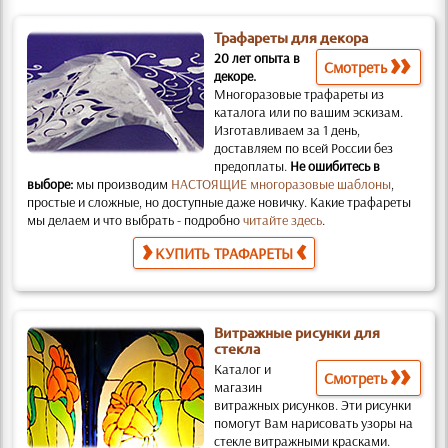
Трафареты для декора
20 лет опыта в
Смотреть
декоре.
Многоразовые трафареты из
каталога или по вашим эскизам.
Изготавливаем за 1 день,
доставляем по всей России без
предоплаты.
Не ошибитесь в
выборе:
мы производим
НАСТОЯЩИЕ многоразовые шаблоны
,
простые и слож­ные, но доступные даже новичку. Какие трафареты
мы делаем и что выбрать - подробно
читайте здесь
.
КУПИТЬ ТРАФАРЕТЫ
Витражные рисунки для
стекла
Каталог и
Смотреть
магазин
витражных рисунков.
Эти рисунки
помогут Вам нарисовать узоры на
стекле витражными красками.