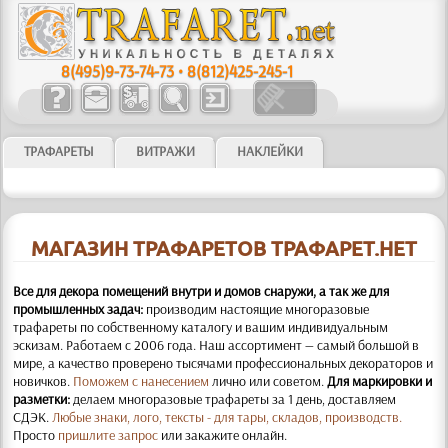
8(495)9-73-74-73
•
8(812)425-245-1
ТРАФАРЕТЫ
ВИТРАЖИ
НАКЛЕЙКИ
МАГАЗИН ТРАФАРЕТОВ ТРАФАРЕТ.НЕТ
Все для декора помещений внутри и домов снаружи, а так же для
промышленных задач:
производим настоящие многоразовые
трафареты по собственному каталогу и вашим индивидуальным
эскизам. Работаем с 2006 года. Наш ассортимент — самый большой в
мире, а качество проверено тысячами профессиональных декораторов и
новичков.
Поможем с нанесением
лично или советом.
Для маркировки и
разметки:
делаем многоразовые трафареты за 1 день, доставляем
СДЭК.
Любые знаки, лого, тексты - для тары, складов, производств.
Просто
пришлите запрос
или закажите онлайн.