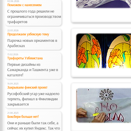
02.06.2026
Поможем с нанесением
С прошлого года решили не
ограничиваться производством
трафаретов
22.05.2026
Продолжаем узбекскую тему
Парочка новых орнаментов в
Арабесках
13.02.2026
Трафареты Узбекистана
Первые дизайны из
Самарканда и Ташкента уже в
каталоге!
14.09.2025
Закрываем финский проект
Русофобский угар уже надоело
терпеть, филиал в Финляндии
закрывается
21.08.2025
Боксбери больше нет!
Они и раньше были так себе, а
сейчас их купил Яндекс. Так что