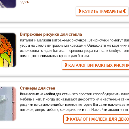
здесь
.
КУПИТЬ ТРАФАРЕТЫ
Витражные рисунки для стекла
Каталог и магазин витражных рисунков.
Эти рисунки помогут Ва
узоры на стекле витражными красками. Однако эти же картинки
использовать и для батика
- перевода узора на ткань (любую тон
помощью специальных красок для батика.
КАТАЛОГ ВИТРАЖНЫХ РИСУН
Стикеры для стен
Виниловые наклейки для стен
-
это простой способ украсить Ваш
мебель в ней. Иногда их называют декоретто или настенные стик
рисунки из самоклеящейся пленки, которые Вы сами наклеиваете
потолок, дверь, мебель, холодильник и т.п. Наклейки аналогичн
КАТАЛОГ НАКЛЕЕК ДЛЯ ДЕК