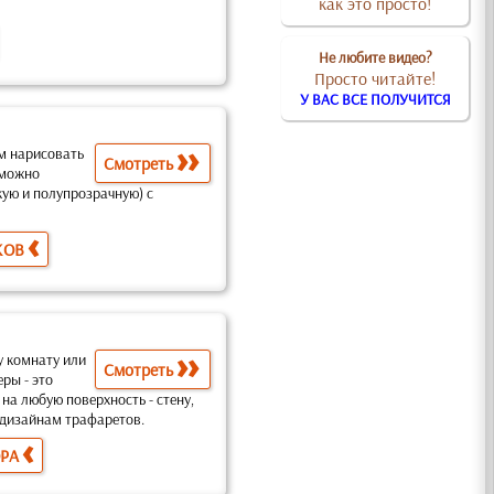
как это просто!
Не любите видео?
Просто читайте!
У ВАС ВСЕ ПОЛУЧИТСЯ
м нарисовать
Смотреть
 можно
кую и полупрозрачную) с
КОВ
у комнату или
Смотреть
еры -
это
 на любую поверхность
- стену,
ы дизайнам трафаретов
.
ОРА