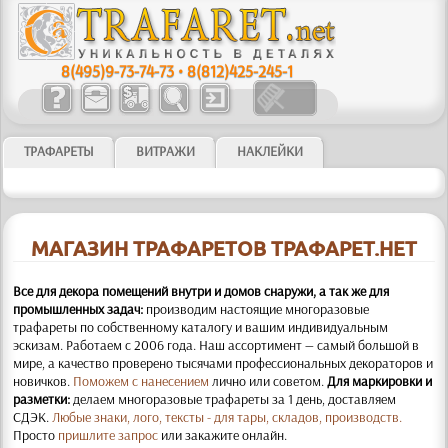
8(495)9-73-74-73
•
8(812)425-245-1
ТРАФАРЕТЫ
ВИТРАЖИ
НАКЛЕЙКИ
МАГАЗИН ТРАФАРЕТОВ ТРАФАРЕТ.НЕТ
Все для декора помещений внутри и домов снаружи, а так же для
промышленных задач:
производим настоящие многоразовые
трафареты по собственному каталогу и вашим индивидуальным
эскизам. Работаем с 2006 года. Наш ассортимент — самый большой в
мире, а качество проверено тысячами профессиональных декораторов и
новичков.
Поможем с нанесением
лично или советом.
Для маркировки и
разметки:
делаем многоразовые трафареты за 1 день, доставляем
СДЭК.
Любые знаки, лого, тексты - для тары, складов, производств.
Просто
пришлите запрос
или закажите онлайн.