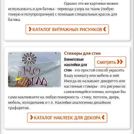
Однако эти же картинки можно
использовать и для батика
- перевода узора на ткань (любую
тонкую и полупрозрачную) с помощью специальных красок для
батика.
КАТАЛОГ ВИТРАЖНЫХ РИСУНКОВ
Стикеры для стен
Виниловые
Смотреть
наклейки для
стен
-
это простой способ украсить
Вашу комнату или мебель в ней.
Иногда их называют декоретто или
настенные стикеры -
это рисунки из
самоклеящейся пленки, которые Вы
сами наклеиваете на любую поверхность
- стену, потолок, дверь,
мебель, холодильник и т.п. Наклейки аналогичны дизайнам
трафаретов
.
КАТАЛОГ НАКЛЕЕК ДЛЯ ДЕКОРА