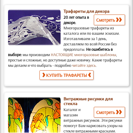
Трафареты для декора
20 лет опыта в
Смотреть
декоре.
Многоразовые трафареты из
каталога или по вашим эскизам.
Изготавливаем за 1 день,
доставляем по всей России без
предоплаты.
Не ошибитесь в
выборе:
мы производим
НАСТОЯЩИЕ многоразовые шаблоны
,
простые и слож­ные, но доступные даже новичку. Какие трафареты
мы делаем и что выбрать - подробно
читайте здесь
.
КУПИТЬ ТРАФАРЕТЫ
Витражные рисунки для
стекла
Каталог и
Смотреть
магазин
витражных рисунков.
Эти рисунки
помогут Вам нарисовать узоры на
стекле витражными красками.