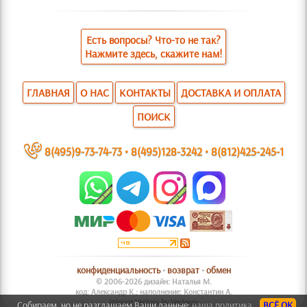
Есть вопросы? Что-то не так?
Нажмите здесь, скажите нам!
ГЛАВНАЯ
О НАС
КОНТАКТЫ
ДОСТАВКА И ОПЛАТА
ПОИСК
~
8(495)9-73-74-73
•
8(495)128-3242
•
8(812)425-245-1
конфиденциальность
•
возврат
•
обмен
© 2006-2026 дизайн: Наталья М.
код: Александр К.; наполнение: Константин А.
Interior Vectors by Vecteezy
Собираем, но не разглашаем Ваши данные:
наша политика.
ВСЁ ОК