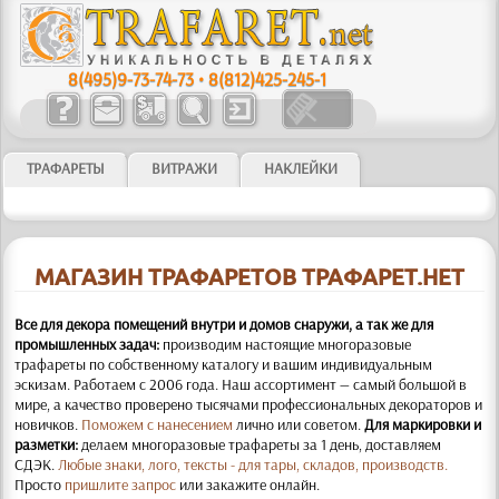
8(495)9-73-74-73
•
8(812)425-245-1
ТРАФАРЕТЫ
ВИТРАЖИ
НАКЛЕЙКИ
МАГАЗИН ТРАФАРЕТОВ ТРАФАРЕТ.НЕТ
Все для декора помещений внутри и домов снаружи, а так же для
промышленных задач:
производим настоящие многоразовые
трафареты по собственному каталогу и вашим индивидуальным
эскизам. Работаем с 2006 года. Наш ассортимент — самый большой в
мире, а качество проверено тысячами профессиональных декораторов и
новичков.
Поможем с нанесением
лично или советом.
Для маркировки и
разметки:
делаем многоразовые трафареты за 1 день, доставляем
СДЭК.
Любые знаки, лого, тексты - для тары, складов, производств.
Просто
пришлите запрос
или закажите онлайн.