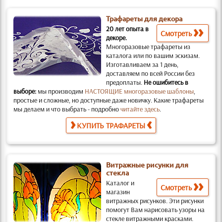
Трафареты для декора
20 лет опыта в
Смотреть
декоре.
Многоразовые трафареты из
каталога или по вашим эскизам.
Изготавливаем за 1 день,
доставляем по всей России без
предоплаты.
Не ошибитесь в
выборе:
мы производим
НАСТОЯЩИЕ многоразовые шаблоны
,
простые и слож­ные, но доступные даже новичку. Какие трафареты
мы делаем и что выбрать - подробно
читайте здесь
.
КУПИТЬ ТРАФАРЕТЫ
Витражные рисунки для
стекла
Каталог и
Смотреть
магазин
витражных рисунков.
Эти рисунки
помогут Вам нарисовать узоры на
стекле витражными красками.