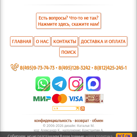
Есть вопросы? Что-то не так?
Нажмите здесь, скажите нам!
ГЛАВНАЯ
О НАС
КОНТАКТЫ
ДОСТАВКА И ОПЛАТА
ПОИСК
~
8(495)9-73-74-73
•
8(495)128-3242
•
8(812)425-245-1
конфиденциальность
•
возврат
•
обмен
© 2006-2026 дизайн: Наталья М.
код: Александр К.; наполнение: Константин А.
Interior Vectors by Vecteezy
Собираем, но не разглашаем Ваши данные:
наша политика.
ВСЁ ОК