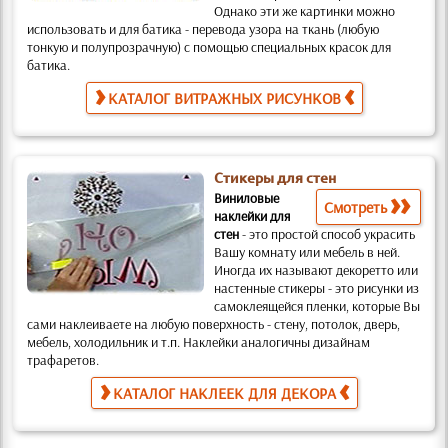
Однако эти же картинки можно
использовать и для батика
- перевода узора на ткань (любую
тонкую и полупрозрачную) с помощью специальных красок для
батика.
КАТАЛОГ ВИТРАЖНЫХ РИСУНКОВ
Стикеры для стен
Виниловые
Смотреть
наклейки для
стен
-
это простой способ украсить
Вашу комнату или мебель в ней.
Иногда их называют декоретто или
настенные стикеры -
это рисунки из
самоклеящейся пленки, которые Вы
сами наклеиваете на любую поверхность
- стену, потолок, дверь,
мебель, холодильник и т.п. Наклейки аналогичны дизайнам
трафаретов
.
КАТАЛОГ НАКЛЕЕК ДЛЯ ДЕКОРА