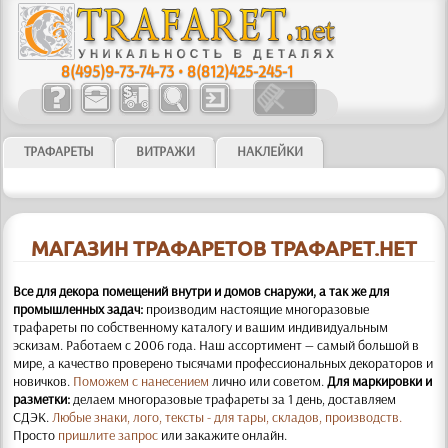
8(495)9-73-74-73
•
8(812)425-245-1
ТРАФАРЕТЫ
ВИТРАЖИ
НАКЛЕЙКИ
МАГАЗИН ТРАФАРЕТОВ ТРАФАРЕТ.НЕТ
Все для декора помещений внутри и домов снаружи, а так же для
промышленных задач:
производим настоящие многоразовые
трафареты по собственному каталогу и вашим индивидуальным
эскизам. Работаем с 2006 года. Наш ассортимент — самый большой в
мире, а качество проверено тысячами профессиональных декораторов и
новичков.
Поможем с нанесением
лично или советом.
Для маркировки и
разметки:
делаем многоразовые трафареты за 1 день, доставляем
СДЭК.
Любые знаки, лого, тексты - для тары, складов, производств.
Просто
пришлите запрос
или закажите онлайн.