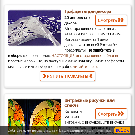
Трафареты для декора
20 лет опыта в
Смотреть
декоре.
Многоразовые трафареты из
каталога или по вашим эскизам.
Изготавливаем за 1 день,
доставляем по всей России без
предоплаты.
Не ошибитесь в
выборе:
мы производим
НАСТОЯЩИЕ многоразовые шаблоны
,
простые и слож­ные, но доступные даже новичку. Какие трафареты
мы делаем и что выбрать - подробно
читайте здесь
.
КУПИТЬ ТРАФАРЕТЫ
Витражные рисунки для
стекла
Каталог и
Смотреть
магазин
витражных рисунков.
Эти рисунки
помогут Вам нарисовать узоры на
Собираем, но не разглашаем Ваши данные:
наша политика.
ВСЁ ОК
стекле витражными красками.