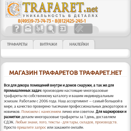
8(495)9-73-74-73
•
8(812)425-245-1
ТРАФАРЕТЫ
ВИТРАЖИ
НАКЛЕЙКИ
МАГАЗИН ТРАФАРЕТОВ ТРАФАРЕТ.НЕТ
Все для декора помещений внутри и домов снаружи, а так же для
промышленных задач:
производим настоящие многоразовые
трафареты по собственному каталогу и вашим индивидуальным
эскизам. Работаем с 2006 года. Наш ассортимент — самый большой в
мире, а качество проверено тысячами профессиональных декораторов и
новичков.
Поможем с нанесением
лично или советом.
Для маркировки и
разметки:
делаем многоразовые трафареты за 1 день, доставляем
СДЭК.
Любые знаки, лого, тексты - для тары, складов, производств.
Просто
пришлите запрос
или закажите онлайн.