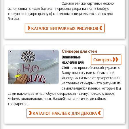
Однако эти же картинки можно
использовать и для батика
- перевода узора на ткань (любую
тонкую и полупрозрачную) с помощью специальных красок для
батика.
КАТАЛОГ ВИТРАЖНЫХ РИСУНКОВ
Стикеры для стен
Виниловые
Смотреть
наклейки для
стен
-
это простой способ украсить
Вашу комнату или мебель в ней.
Иногда их называют декоретто или
настенные стикеры -
это рисунки из
самоклеящейся пленки, которые Вы
сами наклеиваете на любую поверхность
- стену, потолок, дверь,
мебель, холодильник и т.п. Наклейки аналогичны дизайнам
трафаретов
.
КАТАЛОГ НАКЛЕЕК ДЛЯ ДЕКОРА