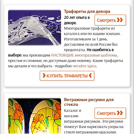
Трафареты для декора
20 лет опыта в
Смотреть
декоре.
Многоразовые трафареты из
каталога или по вашим эскизам.
Изготавливаем за 1 день,
доставляем по всей России без
предоплаты.
Не ошибитесь в
выборе:
мы производим
НАСТОЯЩИЕ многоразовые шаблоны
,
простые и слож­ные, но доступные даже новичку. Какие трафареты
мы делаем и что выбрать - подробно
читайте здесь
.
КУПИТЬ ТРАФАРЕТЫ
Витражные рисунки для
стекла
Каталог и
Смотреть
магазин
витражных рисунков.
Эти рисунки
помогут Вам нарисовать узоры на
стекле витражными красками.