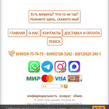
Есть вопросы? Что-то не так?
Нажмите здесь, скажите нам!
ГЛАВНАЯ
О НАС
КОНТАКТЫ
ДОСТАВКА И ОПЛАТА
ПОИСК
~
8(495)9-73-74-73
•
8(495)128-3242
•
8(812)425-245-1
конфиденциальность
•
возврат
•
обмен
© 2006-2026 дизайн: Наталья М.
код: Александр К.; наполнение: Константин А.
Interior Vectors by Vecteezy
Собираем, но не разглашаем Ваши данные:
наша политика.
ВСЁ ОК