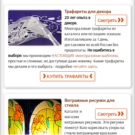
Трафареты для декора
20 лет опыта в
Смотреть
декоре.
Многоразовые трафареты из
каталога или по вашим эскизам.
Изготавливаем за 1 день,
доставляем по всей России без
предоплаты.
Не ошибитесь в
выборе:
мы производим
НАСТОЯЩИЕ многоразовые шаблоны
,
простые и слож­ные, но доступные даже новичку. Какие трафареты
мы делаем и что выбрать - подробно
читайте здесь
.
КУПИТЬ ТРАФАРЕТЫ
Витражные рисунки для
стекла
Каталог и
Смотреть
магазин
витражных рисунков.
Эти рисунки
помогут Вам нарисовать узоры на
стекле витражными красками.