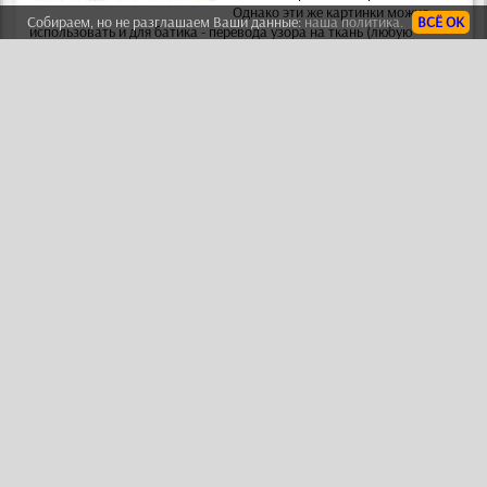
Однако эти же картинки можно
Собираем, но не разглашаем Ваши данные:
наша политика.
ВСЁ ОК
использовать и для батика
- перевода узора на ткань (любую
тонкую и полупрозрачную) с помощью специальных красок для
батика.
КАТАЛОГ ВИТРАЖНЫХ РИСУНКОВ
Стикеры для стен
Виниловые
Смотреть
наклейки для
стен
-
это простой способ украсить
Вашу комнату или мебель в ней.
Иногда их называют декоретто или
настенные стикеры -
это рисунки из
самоклеящейся пленки, которые Вы
сами наклеиваете на любую поверхность
- стену, потолок, дверь,
мебель, холодильник и т.п. Наклейки аналогичны дизайнам
трафаретов
.
КАТАЛОГ НАКЛЕЕК ДЛЯ ДЕКОРА