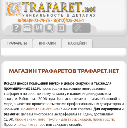
8(495)9-73-74-73
•
8(812)425-245-1
ТРАФАРЕТЫ
ВИТРАЖИ
НАКЛЕЙКИ
МАГАЗИН ТРАФАРЕТОВ ТРАФАРЕТ.НЕТ
Все для декора помещений внутри и домов снаружи, а так же для
промышленных задач:
производим настоящие многоразовые
трафареты по собственному каталогу и вашим индивидуальным
эскизам. Работаем с 2006 года. Наш ассортимент — самый большой в
мире, а качество проверено тысячами профессиональных декораторов и
новичков.
Поможем с нанесением
лично или советом.
Для маркировки и
разметки:
делаем многоразовые трафареты за 1 день, доставляем
СДЭК.
Любые знаки, лого, тексты - для тары, складов, производств.
Просто
пришлите запрос
или закажите онлайн.