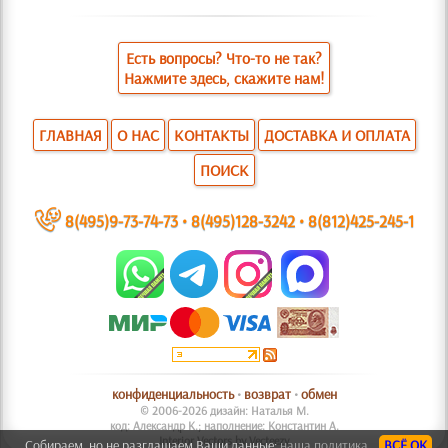
Есть вопросы? Что-то не так?
Нажмите здесь, скажите нам!
ГЛАВНАЯ
О НАС
КОНТАКТЫ
ДОСТАВКА И ОПЛАТА
ПОИСК
~
8(495)9-73-74-73
•
8(495)128-3242
•
8(812)425-245-1
конфиденциальность
•
возврат
•
обмен
© 2006-2026 дизайн: Наталья М.
код: Александр К.; наполнение: Константин А.
Interior Vectors by Vecteezy
Собираем, но не разглашаем Ваши данные:
наша политика.
ВСЁ ОК