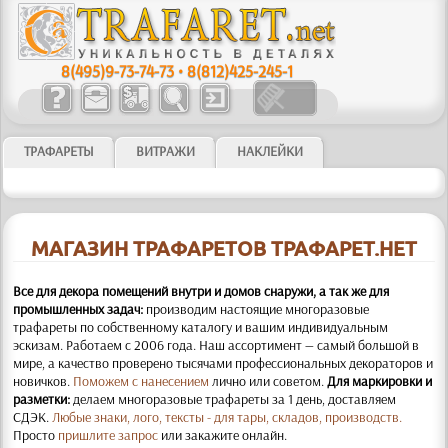
8(495)9-73-74-73
•
8(812)425-245-1
ТРАФАРЕТЫ
ВИТРАЖИ
НАКЛЕЙКИ
МАГАЗИН ТРАФАРЕТОВ ТРАФАРЕТ.НЕТ
Все для декора помещений внутри и домов снаружи, а так же для
промышленных задач:
производим настоящие многоразовые
трафареты по собственному каталогу и вашим индивидуальным
эскизам. Работаем с 2006 года. Наш ассортимент — самый большой в
мире, а качество проверено тысячами профессиональных декораторов и
новичков.
Поможем с нанесением
лично или советом.
Для маркировки и
разметки:
делаем многоразовые трафареты за 1 день, доставляем
СДЭК.
Любые знаки, лого, тексты - для тары, складов, производств.
Просто
пришлите запрос
или закажите онлайн.