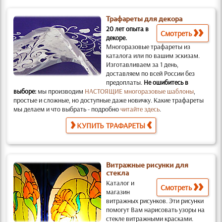
Трафареты для декора
20 лет опыта в
Смотреть
декоре.
Многоразовые трафареты из
каталога или по вашим эскизам.
Изготавливаем за 1 день,
доставляем по всей России без
предоплаты.
Не ошибитесь в
выборе:
мы производим
НАСТОЯЩИЕ многоразовые шаблоны
,
простые и слож­ные, но доступные даже новичку. Какие трафареты
мы делаем и что выбрать - подробно
читайте здесь
.
КУПИТЬ ТРАФАРЕТЫ
Витражные рисунки для
стекла
Каталог и
Смотреть
магазин
витражных рисунков.
Эти рисунки
помогут Вам нарисовать узоры на
стекле витражными красками.