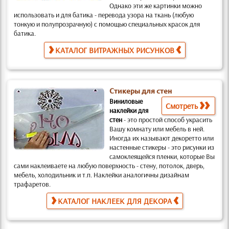
Однако эти же картинки можно
использовать и для батика
- перевода узора на ткань (любую
тонкую и полупрозрачную) с помощью специальных красок для
батика.
КАТАЛОГ ВИТРАЖНЫХ РИСУНКОВ
Стикеры для стен
Виниловые
Смотреть
наклейки для
стен
-
это простой способ украсить
Вашу комнату или мебель в ней.
Иногда их называют декоретто или
настенные стикеры -
это рисунки из
самоклеящейся пленки, которые Вы
сами наклеиваете на любую поверхность
- стену, потолок, дверь,
мебель, холодильник и т.п. Наклейки аналогичны дизайнам
трафаретов
.
КАТАЛОГ НАКЛЕЕК ДЛЯ ДЕКОРА