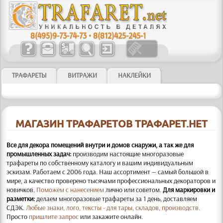
8(495)9-73-74-73
•
8(812)425-245-1
ТРАФАРЕТЫ
ВИТРАЖИ
НАКЛЕЙКИ
МАГАЗИН ТРАФАРЕТОВ ТРАФАРЕТ.НЕТ
Все для декора помещений внутри и домов снаружи, а так же для
промышленных задач:
производим настоящие многоразовые
трафареты по собственному каталогу и вашим индивидуальным
эскизам. Работаем с 2006 года. Наш ассортимент — самый большой в
мире, а качество проверено тысячами профессиональных декораторов и
новичков.
Поможем с нанесением
лично или советом.
Для маркировки и
разметки:
делаем многоразовые трафареты за 1 день, доставляем
СДЭК.
Любые знаки, лого, тексты - для тары, складов, производств.
Просто
пришлите запрос
или закажите онлайн.