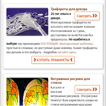
Трафареты для декора
20 лет опыта в
Смотреть
декоре.
Многоразовые трафареты из
каталога или по вашим эскизам.
Изготавливаем за 1 день,
доставляем по всей России без
предоплаты.
Не ошибитесь в
выборе:
мы производим
НАСТОЯЩИЕ многоразовые шаблоны
,
простые и слож­ные, но доступные даже новичку. Какие трафареты
мы делаем и что выбрать - подробно
читайте здесь
.
КУПИТЬ ТРАФАРЕТЫ
Витражные рисунки для
стекла
Каталог и
Смотреть
магазин
витражных рисунков.
Эти рисунки
помогут Вам нарисовать узоры на
стекле витражными красками.