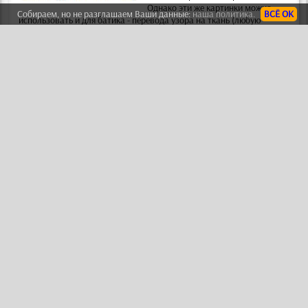
Однако эти же картинки можно
Собираем, но не разглашаем Ваши данные:
наша политика.
ВСЁ ОК
использовать и для батика
- перевода узора на ткань (любую
тонкую и полупрозрачную) с помощью специальных красок для
батика.
КАТАЛОГ ВИТРАЖНЫХ РИСУНКОВ
Стикеры для стен
Виниловые
Смотреть
наклейки для
стен
-
это простой способ украсить
Вашу комнату или мебель в ней.
Иногда их называют декоретто или
настенные стикеры -
это рисунки из
самоклеящейся пленки, которые Вы
сами наклеиваете на любую поверхность
- стену, потолок, дверь,
мебель, холодильник и т.п. Наклейки аналогичны дизайнам
трафаретов
.
КАТАЛОГ НАКЛЕЕК ДЛЯ ДЕКОРА