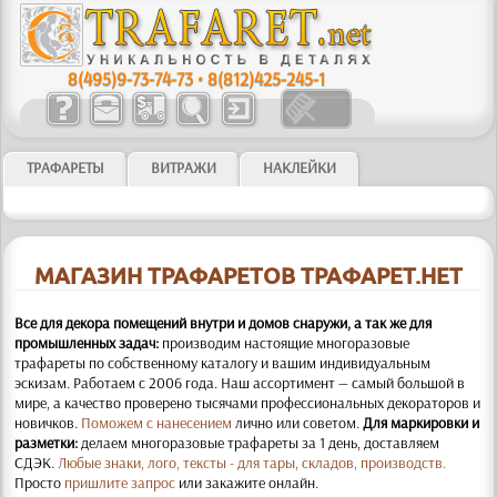
8(495)9-73-74-73
•
8(812)425-245-1
ТРАФАРЕТЫ
ВИТРАЖИ
НАКЛЕЙКИ
МАГАЗИН ТРАФАРЕТОВ ТРАФАРЕТ.НЕТ
Все для декора помещений внутри и домов снаружи, а так же для
промышленных задач:
производим настоящие многоразовые
трафареты по собственному каталогу и вашим индивидуальным
эскизам. Работаем с 2006 года. Наш ассортимент — самый большой в
мире, а качество проверено тысячами профессиональных декораторов и
новичков.
Поможем с нанесением
лично или советом.
Для маркировки и
разметки:
делаем многоразовые трафареты за 1 день, доставляем
СДЭК.
Любые знаки, лого, тексты - для тары, складов, производств.
Просто
пришлите запрос
или закажите онлайн.