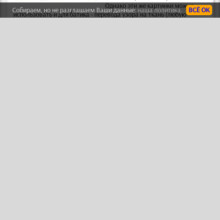
Однако эти же картинки можно
Собираем, но не разглашаем Ваши данные:
наша политика.
ВСЁ ОК
использовать и для батика
- перевода узора на ткань (любую
тонкую и полупрозрачную) с помощью специальных красок для
батика.
КАТАЛОГ ВИТРАЖНЫХ РИСУНКОВ
Стикеры для стен
Виниловые
Смотреть
наклейки для
стен
-
это простой способ украсить
Вашу комнату или мебель в ней.
Иногда их называют декоретто или
настенные стикеры -
это рисунки из
самоклеящейся пленки, которые Вы
сами наклеиваете на любую поверхность
- стену, потолок, дверь,
мебель, холодильник и т.п. Наклейки аналогичны дизайнам
трафаретов
.
КАТАЛОГ НАКЛЕЕК ДЛЯ ДЕКОРА