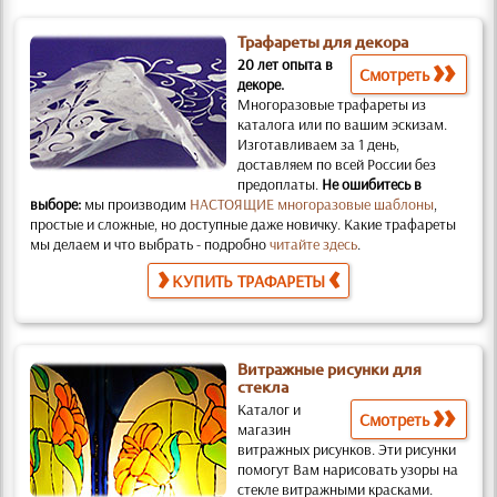
Трафареты для декора
20 лет опыта в
Смотреть
декоре.
Многоразовые трафареты из
каталога или по вашим эскизам.
Изготавливаем за 1 день,
доставляем по всей России без
предоплаты.
Не ошибитесь в
выборе:
мы производим
НАСТОЯЩИЕ многоразовые шаблоны
,
простые и слож­ные, но доступные даже новичку. Какие трафареты
мы делаем и что выбрать - подробно
читайте здесь
.
КУПИТЬ ТРАФАРЕТЫ
Витражные рисунки для
стекла
Каталог и
Смотреть
магазин
витражных рисунков.
Эти рисунки
помогут Вам нарисовать узоры на
стекле витражными красками.