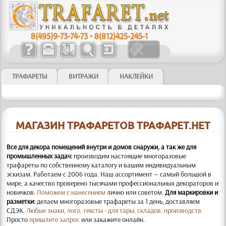
8(495)9-73-74-73
•
8(812)425-245-1
ТРАФАРЕТЫ
ВИТРАЖИ
НАКЛЕЙКИ
МАГАЗИН ТРАФАРЕТОВ ТРАФАРЕТ.НЕТ
Все для декора помещений внутри и домов снаружи, а так же для
промышленных задач:
производим настоящие многоразовые
трафареты по собственному каталогу и вашим индивидуальным
эскизам. Работаем с 2006 года. Наш ассортимент — самый большой в
мире, а качество проверено тысячами профессиональных декораторов и
новичков.
Поможем с нанесением
лично или советом.
Для маркировки и
разметки:
делаем многоразовые трафареты за 1 день, доставляем
СДЭК.
Любые знаки, лого, тексты - для тары, складов, производств.
Просто
пришлите запрос
или закажите онлайн.