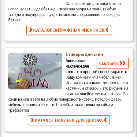
Однако эти же картинки можно
использовать и для батика
- перевода узора на ткань (любую
тонкую и полупрозрачную) с помощью специальных красок для
батика.
КАТАЛОГ ВИТРАЖНЫХ РИСУНКОВ
Стикеры для стен
Виниловые
Смотреть
наклейки для
стен
-
это простой способ украсить
Вашу комнату или мебель в ней.
Иногда их называют декоретто или
настенные стикеры -
это рисунки из
самоклеящейся пленки, которые Вы
сами наклеиваете на любую поверхность
- стену, потолок, дверь,
мебель, холодильник и т.п. Наклейки аналогичны дизайнам
трафаретов
.
КАТАЛОГ НАКЛЕЕК ДЛЯ ДЕКОРА