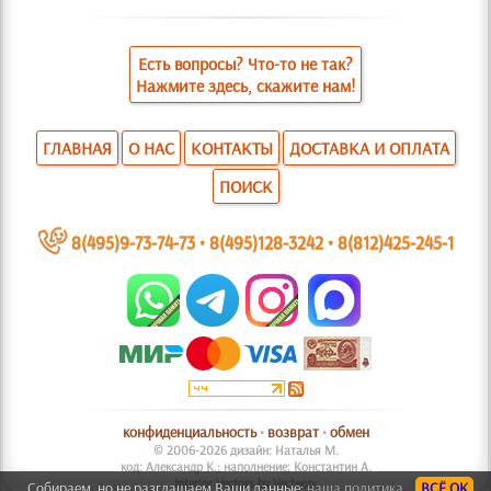
Есть вопросы? Что-то не так?
Нажмите здесь, скажите нам!
ГЛАВНАЯ
О НАС
КОНТАКТЫ
ДОСТАВКА И ОПЛАТА
ПОИСК
~
8(495)9-73-74-73
•
8(495)128-3242
•
8(812)425-245-1
конфиденциальность
•
возврат
•
обмен
© 2006-2026 дизайн: Наталья М.
код: Александр К.; наполнение: Константин А.
Interior Vectors by Vecteezy
Собираем, но не разглашаем Ваши данные:
наша политика.
ВСЁ ОК