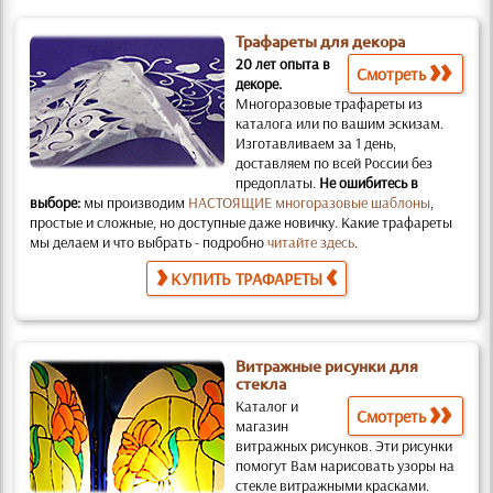
Трафареты для декора
20 лет опыта в
Смотреть
декоре.
Многоразовые трафареты из
каталога или по вашим эскизам.
Изготавливаем за 1 день,
доставляем по всей России без
предоплаты.
Не ошибитесь в
выборе:
мы производим
НАСТОЯЩИЕ многоразовые шаблоны
,
простые и слож­ные, но доступные даже новичку. Какие трафареты
мы делаем и что выбрать - подробно
читайте здесь
.
КУПИТЬ ТРАФАРЕТЫ
Витражные рисунки для
стекла
Каталог и
Смотреть
магазин
витражных рисунков.
Эти рисунки
помогут Вам нарисовать узоры на
стекле витражными красками.