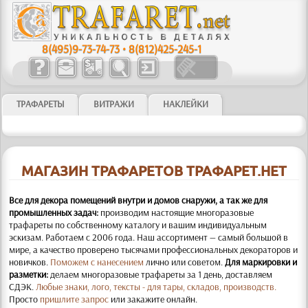
8(495)9-73-74-73
•
8(812)425-245-1
ТРАФАРЕТЫ
ВИТРАЖИ
НАКЛЕЙКИ
МАГАЗИН ТРАФАРЕТОВ ТРАФАРЕТ.НЕТ
Все для декора помещений внутри и домов снаружи, а так же для
промышленных задач:
производим настоящие многоразовые
трафареты по собственному каталогу и вашим индивидуальным
эскизам. Работаем с 2006 года. Наш ассортимент — самый большой в
мире, а качество проверено тысячами профессиональных декораторов и
новичков.
Поможем с нанесением
лично или советом.
Для маркировки и
разметки:
делаем многоразовые трафареты за 1 день, доставляем
СДЭК.
Любые знаки, лого, тексты - для тары, складов, производств.
Просто
пришлите запрос
или закажите онлайн.