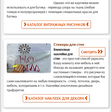
Однако эти же картинки можно
использовать и для батика
- перевода узора на ткань (любую
тонкую и полупрозрачную) с помощью специальных красок для
батика.
КАТАЛОГ ВИТРАЖНЫХ РИСУНКОВ
Стикеры для стен
Виниловые
Смотреть
наклейки для
стен
-
это простой способ украсить
Вашу комнату или мебель в ней.
Иногда их называют декоретто или
настенные стикеры -
это рисунки из
самоклеящейся пленки, которые Вы
сами наклеиваете на любую поверхность
- стену, потолок, дверь,
мебель, холодильник и т.п. Наклейки аналогичны дизайнам
трафаретов
.
КАТАЛОГ НАКЛЕЕК ДЛЯ ДЕКОРА