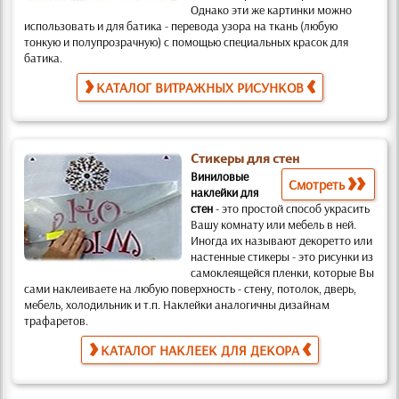
Однако эти же картинки можно
использовать и для батика
- перевода узора на ткань (любую
тонкую и полупрозрачную) с помощью специальных красок для
батика.
КАТАЛОГ ВИТРАЖНЫХ РИСУНКОВ
Стикеры для стен
Виниловые
Смотреть
наклейки для
стен
-
это простой способ украсить
Вашу комнату или мебель в ней.
Иногда их называют декоретто или
настенные стикеры -
это рисунки из
самоклеящейся пленки, которые Вы
сами наклеиваете на любую поверхность
- стену, потолок, дверь,
мебель, холодильник и т.п. Наклейки аналогичны дизайнам
трафаретов
.
КАТАЛОГ НАКЛЕЕК ДЛЯ ДЕКОРА