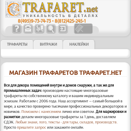
8(495)9-73-74-73
•
8(812)425-245-1
ТРАФАРЕТЫ
ВИТРАЖИ
НАКЛЕЙКИ
МАГАЗИН ТРАФАРЕТОВ ТРАФАРЕТ.НЕТ
Все для декора помещений внутри и домов снаружи, а так же для
промышленных задач:
производим настоящие многоразовые
трафареты по собственному каталогу и вашим индивидуальным
эскизам. Работаем с 2006 года. Наш ассортимент — самый большой в
мире, а качество проверено тысячами профессиональных декораторов и
новичков.
Поможем с нанесением
лично или советом.
Для маркировки и
разметки:
делаем многоразовые трафареты за 1 день, доставляем
СДЭК.
Любые знаки, лого, тексты - для тары, складов, производств.
Просто
пришлите запрос
или закажите онлайн.