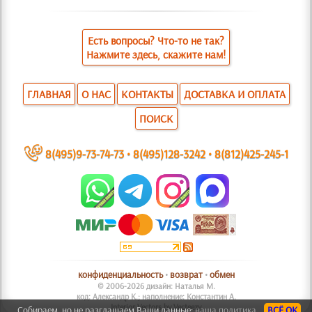
Есть вопросы? Что-то не так?
Нажмите здесь, скажите нам!
ГЛАВНАЯ
О НАС
КОНТАКТЫ
ДОСТАВКА И ОПЛАТА
ПОИСК
~
8(495)9-73-74-73
•
8(495)128-3242
•
8(812)425-245-1
конфиденциальность
•
возврат
•
обмен
© 2006-2026 дизайн: Наталья М.
код: Александр К.; наполнение: Константин А.
Interior Vectors by Vecteezy
Собираем, но не разглашаем Ваши данные:
наша политика.
ВСЁ ОК