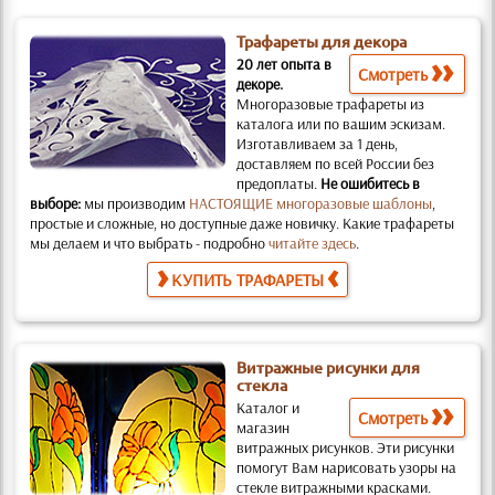
Трафареты для декора
20 лет опыта в
Смотреть
декоре.
Многоразовые трафареты из
каталога или по вашим эскизам.
Изготавливаем за 1 день,
доставляем по всей России без
предоплаты.
Не ошибитесь в
выборе:
мы производим
НАСТОЯЩИЕ многоразовые шаблоны
,
простые и слож­ные, но доступные даже новичку. Какие трафареты
мы делаем и что выбрать - подробно
читайте здесь
.
КУПИТЬ ТРАФАРЕТЫ
Витражные рисунки для
стекла
Каталог и
Смотреть
магазин
витражных рисунков.
Эти рисунки
помогут Вам нарисовать узоры на
стекле витражными красками.