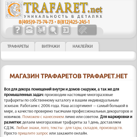
8(495)9-73-74-73
•
8(812)425-245-1
ТРАФАРЕТЫ
ВИТРАЖИ
НАКЛЕЙКИ
МАГАЗИН ТРАФАРЕТОВ ТРАФАРЕТ.НЕТ
Все для декора помещений внутри и домов снаружи, а так же для
промышленных задач:
производим настоящие многоразовые
трафареты по собственному каталогу и вашим индивидуальным
эскизам. Работаем с 2006 года. Наш ассортимент — самый большой в
мире, а качество проверено тысячами профессиональных декораторов и
новичков.
Поможем с нанесением
лично или советом.
Для маркировки и
разметки:
делаем многоразовые трафареты за 1 день, доставляем
СДЭК.
Любые знаки, лого, тексты - для тары, складов, производств.
Просто
пришлите запрос
или закажите онлайн.