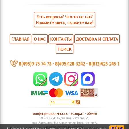
Есть вопросы? Что-то не так?
Нажмите здесь, скажите нам!
ГЛАВНАЯ
О НАС
КОНТАКТЫ
ДОСТАВКА И ОПЛАТА
ПОИСК
~
8(495)9-73-74-73
•
8(495)128-3242
•
8(812)425-245-1
конфиденциальность
•
возврат
•
обмен
© 2006-2026 дизайн: Наталья М.
код: Александр К.; наполнение: Константин А.
Interior Vectors by Vecteezy
Собираем, но не разглашаем Ваши данные:
наша политика.
ВСЁ ОК