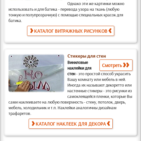
Однако эти же картинки можно
использовать и для батика
- перевода узора на ткань (любую
тонкую и полупрозрачную) с помощью специальных красок для
батика.
КАТАЛОГ ВИТРАЖНЫХ РИСУНКОВ
Стикеры для стен
Виниловые
Смотреть
наклейки для
стен
-
это простой способ украсить
Вашу комнату или мебель в ней.
Иногда их называют декоретто или
настенные стикеры -
это рисунки из
самоклеящейся пленки, которые Вы
сами наклеиваете на любую поверхность
- стену, потолок, дверь,
мебель, холодильник и т.п. Наклейки аналогичны дизайнам
трафаретов
.
КАТАЛОГ НАКЛЕЕК ДЛЯ ДЕКОРА