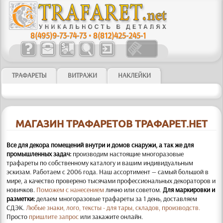
8(495)9-73-74-73
•
8(812)425-245-1
ТРАФАРЕТЫ
ВИТРАЖИ
НАКЛЕЙКИ
МАГАЗИН ТРАФАРЕТОВ ТРАФАРЕТ.НЕТ
Все для декора помещений внутри и домов снаружи, а так же для
промышленных задач:
производим настоящие многоразовые
трафареты по собственному каталогу и вашим индивидуальным
эскизам. Работаем с 2006 года. Наш ассортимент — самый большой в
мире, а качество проверено тысячами профессиональных декораторов и
новичков.
Поможем с нанесением
лично или советом.
Для маркировки и
разметки:
делаем многоразовые трафареты за 1 день, доставляем
СДЭК.
Любые знаки, лого, тексты - для тары, складов, производств.
Просто
пришлите запрос
или закажите онлайн.