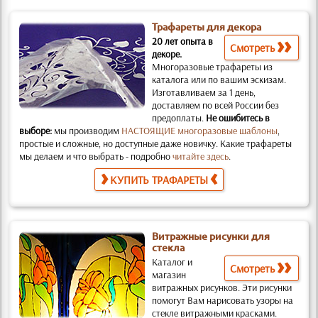
Трафареты для декора
20 лет опыта в
Смотреть
декоре.
Многоразовые трафареты из
каталога или по вашим эскизам.
Изготавливаем за 1 день,
доставляем по всей России без
предоплаты.
Не ошибитесь в
выборе:
мы производим
НАСТОЯЩИЕ многоразовые шаблоны
,
простые и слож­ные, но доступные даже новичку. Какие трафареты
мы делаем и что выбрать - подробно
читайте здесь
.
КУПИТЬ ТРАФАРЕТЫ
Витражные рисунки для
стекла
Каталог и
Смотреть
магазин
витражных рисунков.
Эти рисунки
помогут Вам нарисовать узоры на
стекле витражными красками.