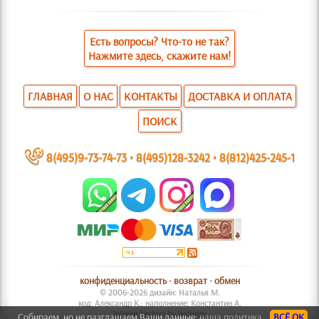
Есть вопросы? Что-то не так?
Нажмите здесь, скажите нам!
ГЛАВНАЯ
О НАС
КОНТАКТЫ
ДОСТАВКА И ОПЛАТА
ПОИСК
~
8(495)9-73-74-73
•
8(495)128-3242
•
8(812)425-245-1
конфиденциальность
•
возврат
•
обмен
© 2006-2026 дизайн: Наталья М.
код: Александр К.; наполнение: Константин А.
Interior Vectors by Vecteezy
Собираем, но не разглашаем Ваши данные:
наша политика.
ВСЁ ОК