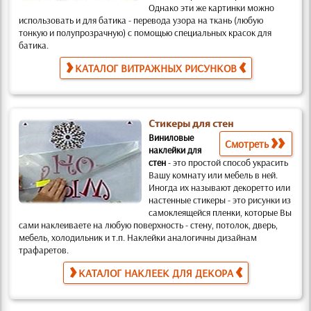
Однако эти же картинки можно
использовать и для батика
- перевода узора на ткань (любую
тонкую и полупрозрачную) с помощью специальных красок для
батика.
КАТАЛОГ ВИТРАЖНЫХ РИСУНКОВ
Стикеры для стен
Виниловые
Смотреть
наклейки для
стен
-
это простой способ украсить
Вашу комнату или мебель в ней.
Иногда их называют декоретто или
настенные стикеры -
это рисунки из
самоклеящейся пленки, которые Вы
сами наклеиваете на любую поверхность
- стену, потолок, дверь,
мебель, холодильник и т.п. Наклейки аналогичны дизайнам
трафаретов
.
КАТАЛОГ НАКЛЕЕК ДЛЯ ДЕКОРА