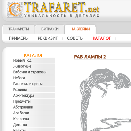
ТРАФАРЕТЫ
ВИТРАЖИ
НАКЛЕЙКИ
ПРИМЕРЫ
РЕКВИЗИТ
СОВЕТЫ
KAТAЛOГ
|
|
|
|
KAТAЛOГ
РАБ ЛАМПЫ 2
Новый Год
Животные
Бабочки и стрекозы
Небеса
Растения и цветы
Рожицы
Архитектура
Предметы
Абстракции
Арабески
Классика
Детство
Кельты