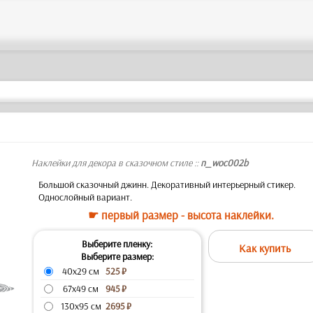
Наклейки для декора в сказочном стиле ::
n_woc002b
Большой сказочный джинн. Декоративный интерьерный стикер.
Однослойный вариант.
☛ первый размер - высота наклейки.
Выберите пленку:
Как купить
Выберите размер:
40x29 см
525
₽
67x49 см
945
₽
130x95 см
2695
₽