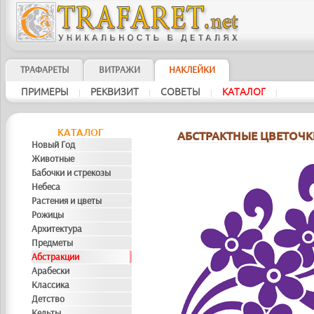
ТРАФАРЕТЫ
ВИТРАЖИ
НАКЛЕЙКИ
ПРИМЕРЫ
РЕКВИЗИТ
СОВЕТЫ
KAТAЛOГ
|
|
|
|
KAТAЛOГ
АБСТРАКТНЫЕ ЦВЕТОЧК
Новый Год
Животные
Бабочки и стрекозы
Небеса
Растения и цветы
Рожицы
Архитектура
Предметы
Абстракции
Арабески
Классика
Детство
Кельты