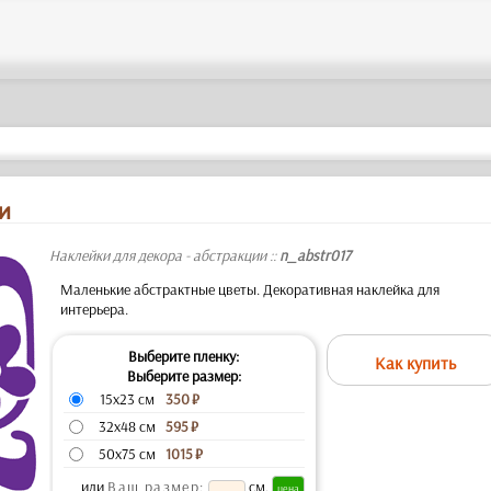
И
Наклейки для декора - абстракции ::
n_abstr017
Маленькие абстрактные цветы. Декоративная наклейка для
интерьера.
Выберите пленку:
Как купить
Выберите размер:
15x23 см
350
₽
32x48 см
595
₽
50x75 см
1015
₽
или
Ваш размер:
см.