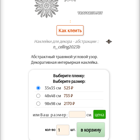
:
Как клеить
Наклейки для декора - абстракции ::
n_celling2023b
Абстрактный травяной угловой узор.
Декоративная интерьерная наклейка.
Выберите пленку:
Выберите размер:
35x35 см
525
₽
48x48 см
735
₽
98x98 см
2170
₽
или
Ваш размер:
см.
кол-во
шт.